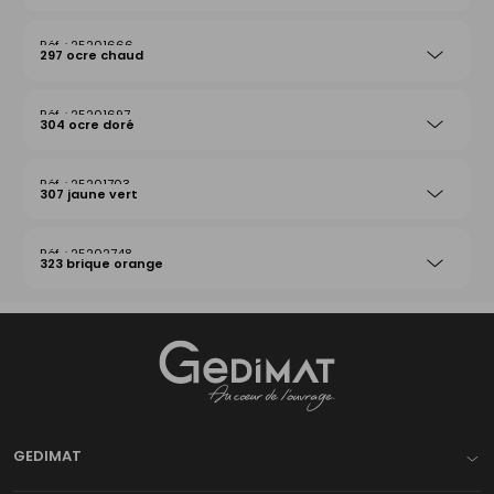
25201666
297 ocre chaud
25201697
304 ocre doré
25201703
307 jaune vert
25202748
323 brique orange
Gedimat
- AU COEUR DE L'OUVRAGE
GEDIMAT