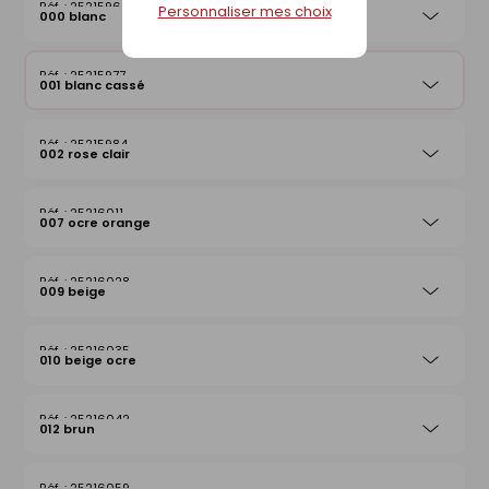
25215960
Personnaliser mes choix
000 blanc
25215977
001 blanc cassé
25215984
002 rose clair
25216011
007 ocre orange
25216028
009 beige
25216035
010 beige ocre
25216042
012 brun
25216059