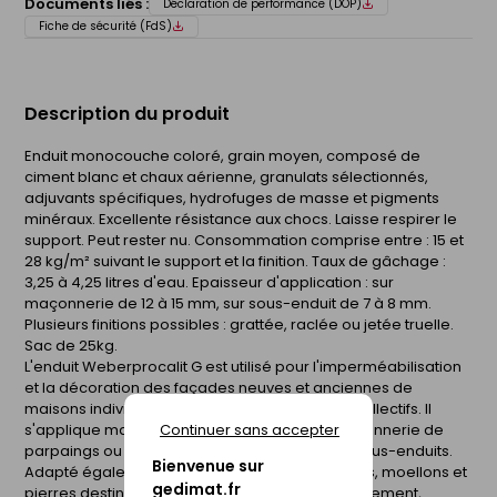
Documents liés :
Déclaration de performance (DOP)
Fiche de sécurité (FdS)
Description du produit
Enduit monocouche coloré, grain moyen, composé de
ciment blanc et chaux aérienne, granulats sélectionnés,
adjuvants spécifiques, hydrofuges de masse et pigments
minéraux. Excellente résistance aux chocs. Laisse respirer le
support. Peut rester nu. Consommation comprise entre : 15 et
28 kg/m² suivant le support et la finition. Taux de gâchage :
3,25 à 4,25 litres d'eau. Epaisseur d'application : sur
maçonnerie de 12 à 15 mm, sur sous-enduit de 7 à 8 mm.
Plusieurs finitions possibles : grattée, raclée ou jetée truelle.
Sac de 25kg.
L'enduit Weberprocalit G est utilisé pour l'imperméabilisation
et la décoration des façades neuves et anciennes de
maisons individuelles ou de petits logements collectifs. Il
Continuer sans accepter
s'applique manuellement sur supports de maçonnerie de
parpaings ou de brique (Rt3 ou Rt2), béton et sous-enduits.
Bienvenue sur
Adapté également aux maçonneries de briques, moellons et
gedimat.fr
pierres destinées à rester apparentes (rejointoiement,