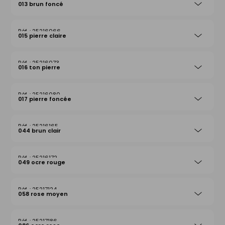
013 brun foncé
25216066
015 pierre claire
25216073
016 ton pierre
25216080
017 pierre foncée
25216165
044 brun clair
25216172
049 ocre rouge
25217124
058 rose moyen
25217186