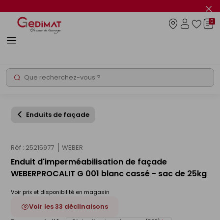
Panneau de gestion des cookies
Fer
le
0
flas
Connexio
info
Rechercher
Chantier express
Enduits de façade
Réf : 25215977
WEBER
Enduit d'imperméabilisation de façade
WEBERPROCALIT G 001 blanc cassé - sac de 25kg
Voir prix et disponibilité en magasin
Voir les 33 déclinaisons