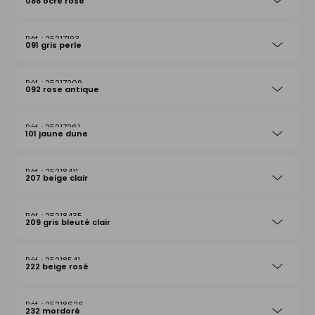
086 ocre rose
25217193
091 gris perle
25217209
092 rose antique
25217261
101 jaune dune
25218411
207 beige clair
25218435
209 gris bleuté clair
25218541
222 beige rosé
25218626
232 mordoré