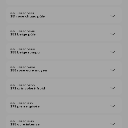
25200331
251 rose chaud pâle
25200348
252 beige pâle
25200386
255 beige rompu
25200409
258 rose ocre moyen
25200522
272 gris coloré froid
25201512
279 pierre grisée
25201642
295 ocre intense