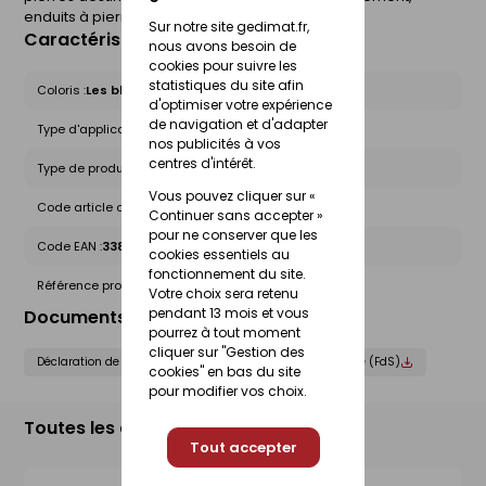
enduits à pierres vues).
Sur notre site gedimat.fr,
Caractéristiques du produit
nous avons besoin de
cookies pour suivre les
statistiques du site afin
Coloris :
Les blancs et crèmes
d'optimiser votre expérience
de navigation et d'adapter
Type d'application :
Manuel
nos publicités à vos
centres d'intérêt.
Type de produit :
Enduits
Vous pouvez cliquer sur «
Code article chez le fournisseur :
10820001
Continuer sans accepter »
pour ne conserver que les
Code EAN :
3388751001475
cookies essentiels au
fonctionnement du site.
Référence produit nationale Gedimat :
25215977
Votre choix sera retenu
pendant 13 mois et vous
Documents liés
pourrez à tout moment
cliquer sur "Gestion des
Déclaration de performance (DOP)
Fiche de sécurité (FdS)
cookies" en bas du site
pour modifier vos choix.
Toutes les déclinaisons
Tout accepter