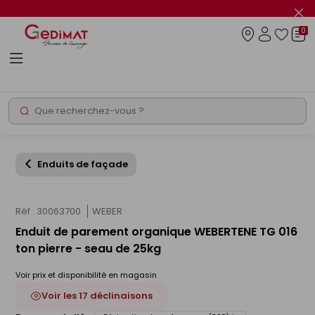
Panneau de gestion des cookies
Fer
le
0
flas
Connexio
info
Rechercher
Chantier express
Enduits de façade
Réf : 30063700
WEBER
Enduit de parement organique WEBERTENE TG 016
ton pierre - seau de 25kg
Voir prix et disponibilité en magasin
Voir les 17 déclinaisons