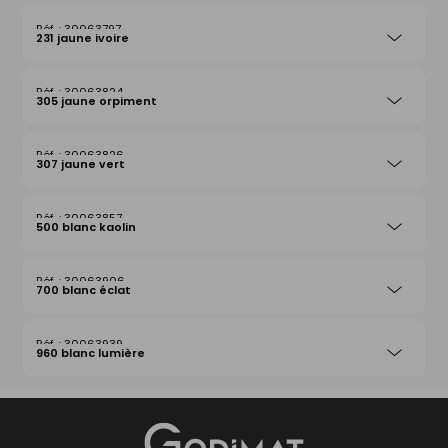
30063797
231 jaune ivoire
30063824
305 jaune orpiment
30063826
307 jaune vert
30063857
500 blanc kaolin
30063906
700 blanc éclat
30063939
960 blanc lumière