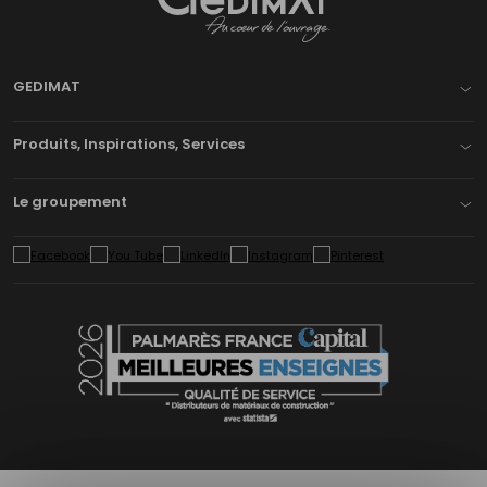
Gedimat
- AU COEUR DE L'OUVRAGE
GEDIMAT
Produits, Inspirations, Services
Le groupement