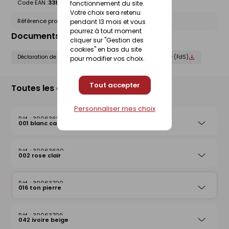
Code EAN :
3388752064554
fonctionnement du site.
Votre choix sera retenu
Référence produit nationale Gedimat :
30063700
pendant 13 mois et vous
pourrez à tout moment
Documents liés
cliquer sur "Gestion des
cookies" en bas du site
Déclaration de performance (DOP)
Fiche de sécurité (FdS)
pour modifier vos choix.
Tout accepter
Toutes les déclinaisons
Personnaliser mes choix
30063689
001 blanc cassé
30063690
002 rose clair
30063700
016 ton pierre
30063709
042 ivoire beige