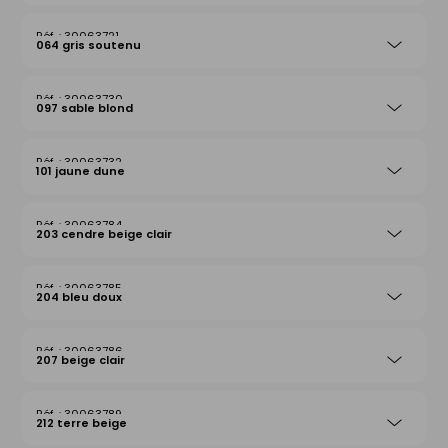
30063721
064 gris soutenu
30063730
097 sable blond
30063732
101 jaune dune
30063784
203 cendre beige clair
30063785
204 bleu doux
30063786
207 beige clair
30063789
212 terre beige