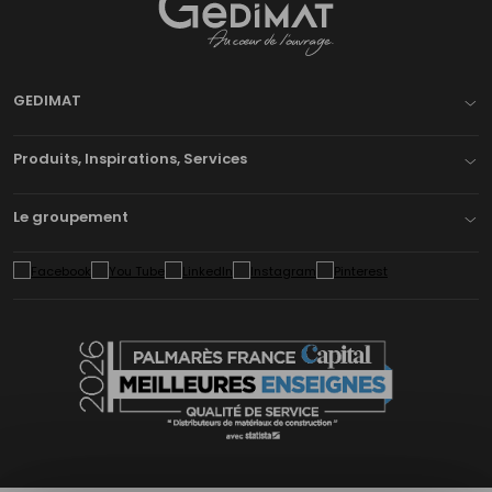
Gedimat
- AU COEUR DE L'OUVRAGE
GEDIMAT
Produits, Inspirations, Services
Le groupement