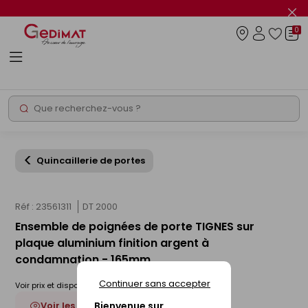
Panneau de gestion des cookies
Fer
le
0
flas
Connexio
info
Rechercher
Chantier express
Quincaillerie de portes
Réf : 23561311
DT 2000
Ensemble de poignées de porte TIGNES sur
plaque aluminium finition argent à
condamnation - 165mm
Continuer sans accepter
Voir prix et disponibilité en magasin
Voir les 3 déclinaisons
Bienvenue sur