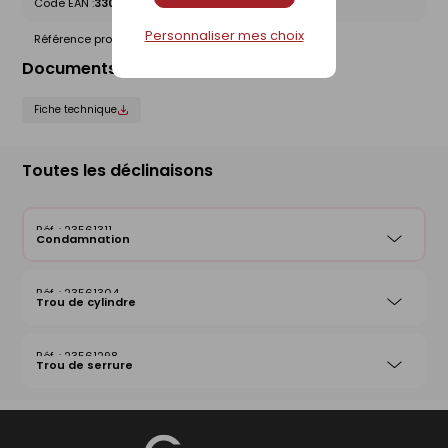
Code EAN :
3309840288232
Personnaliser mes choix
Référence produit nationale Gedimat :
23561311
Documents liés
Fiche technique
Toutes les déclinaisons
23561311
Condamnation
23561304
Trou de cylindre
23561298
Trou de serrure