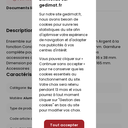
gedimat.fr
Documents liés :
Fiche technique
Sur notre site gedimat.fr,
nous avons besoin de
cookies pour suivre les
Description du produit
statistiques du site afin
d'optimiser votre expérience
de navigation et d'adapter
Ensemble sur Plaque TIGNES en Aluminium finition Argent à la
nos publicités à vos
fonction Conda avec entraxe de fixation de 165 mm. Garniture
centres d'intérêt.
complète pour porte, soit les deux côtés, avec les
accessoires de montage. Dimensions plaque : 186 x 38 mm.
Vous pouvez cliquer sur «
Dimension poignée : 110 mm. Entraxe de fixation : 165 mm.
Continuer sans accepter »
Accessoires : carré de 7 mm et vis relieuses.
pour ne conserver que les
Caractéristiques du produit
cookies essentiels au
fonctionnement du site.
Votre choix sera retenu
Catégorie :
Sur plaque
pendant 13 mois et vous
pourrez à tout moment
Matière :
Aluminium
cliquer sur "Gestion des
cookies" en bas du site
Type de produit :
Poignées de porte
pour modifier vos choix.
Code article chez le fournisseur :
708840
Tout accepter