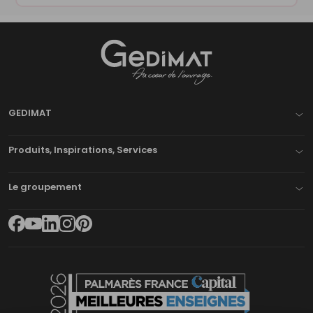
Gedimat
- AU COEUR DE L'OUVRAGE
GEDIMAT
Produits, Inspirations, Services
Le groupement