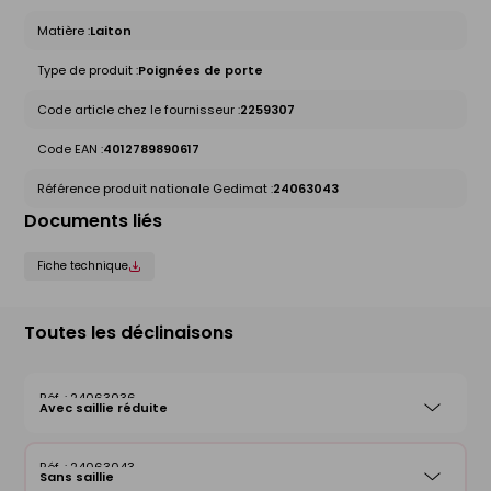
Matière :
Laiton
Type de produit :
Poignées de porte
Code article chez le fournisseur :
2259307
Code EAN :
4012789890617
Référence produit nationale Gedimat :
24063043
Documents liés
Fiche technique
Toutes les déclinaisons
24063036
Avec saillie réduite
24063043
Sans saillie