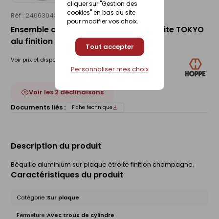
cliquer sur "Gestion des
cookies" en bas du site
Réf : 24063043
HOPPE
pour modifier vos choix.
Ensemble de poignées sur plaque étroite TOKYO
alu finition champagne clé I 38-42mm
Tout accepter
Voir prix et disponibilité en magasin
Personnaliser mes choix
Voir les 2 déclinaisons
Documents liés :
Fiche technique
Description du produit
Béquille aluminium sur plaque étroite finition champagne.
Caractéristiques du produit
Catégorie :
Sur plaque
Fermeture :
Avec trous de cylindre