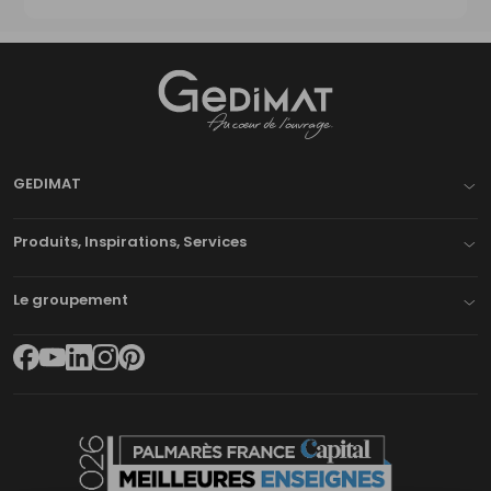
Gedimat
- AU COEUR DE L'OUVRAGE
GEDIMAT
Produits, Inspirations, Services
Le groupement