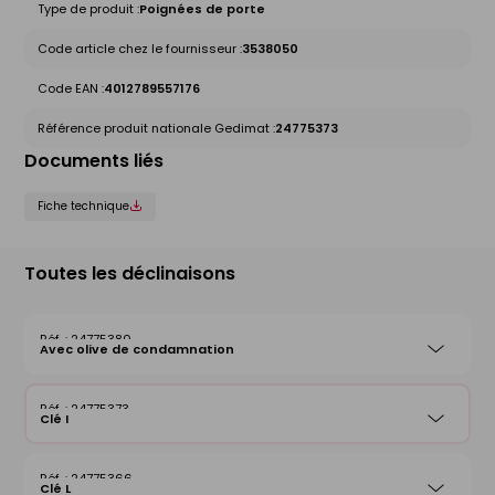
Type de produit :
Poignées de porte
Code article chez le fournisseur :
3538050
Code EAN :
4012789557176
Référence produit nationale Gedimat :
24775373
Documents liés
Fiche technique
Toutes les déclinaisons
24775380
Avec olive de condamnation
24775373
Clé I
24775366
Clé L