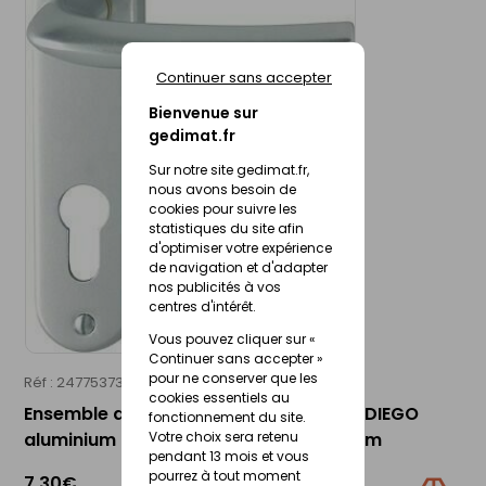
Continuer sans accepter
Bienvenue sur
gedimat.fr
Sur notre site gedimat.fr,
nous avons besoin de
cookies pour suivre les
statistiques du site afin
d'optimiser votre expérience
de navigation et d'adapter
nos publicités à vos
centres d'intérêt.
Vous pouvez cliquer sur «
Continuer sans accepter »
pour ne conserver que les
Réf : 24775373
HOPPE
cookies essentiels au
Ensemble de poignées sur plaque SAN DIEGO
fonctionnement du site.
aluminium finition argent clé I 40-46mm
Votre choix sera retenu
pendant 13 mois et vous
pourrez à tout moment
7,30€