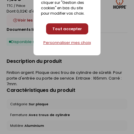
cliquer sur "Gestion des
TTC / Pièce
cookies" en bas du site
Dont 0,02€ d'éco-participation
pour modifier vos choix.
Voir les 3 déclinaisons
Tout accepter
Documents liés :
Fiche technique
Disponible sous 10 jours
Personnaliser mes choix
Description du produit
Finition argent. Plaque avec trou de cylindre de sûreté. Pour
porte d'entrée ou porte de service. Entraxe : 165mm. Carré :
7mm.
Caractéristiques du produit
Catégorie :
Sur plaque
Fermeture :
Avec trous de cylindre
Matière :
Aluminium