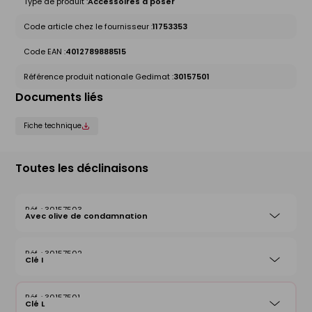
Type de produit :
Accessoires à poser
Code article chez le fournisseur :
11753353
Code EAN :
4012789888515
Référence produit nationale Gedimat :
30157501
Documents liés
Fiche technique
Toutes les déclinaisons
30157503
Avec olive de condamnation
30157502
Clé I
30157501
Clé L