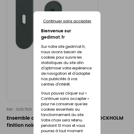
Continuer sans accepter
Bienvenue sur
gedimat.fr
Sur notre site gedimat.fr,
nous avons besoin de
cookies pour suivre les
statistiques du site afin
d'optimiser votre expérience
de navigation et d'adapter
nos publicités à vos
centres d'intérêt.
Vous pouvez cliquer sur «
Continuer sans accepter »
pour ne conserver que les
Réf : 30157501
HOPPE
cookies essentiels au
fonctionnement du site.
Ensemble de poignées sur plaques STOCKHOLM
Votre choix sera retenu
finition noir mat clé L 38-47mm
pendant 13 mois et vous
pourrez à tout moment