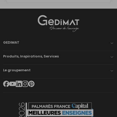
Gedimat
- AU COEUR DE L'OUVRAGE
GEDIMAT
Produits, Inspirations, Services
Le groupement