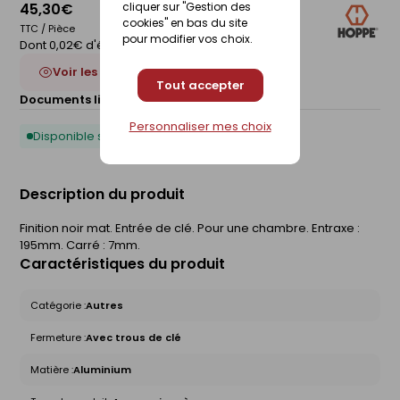
cliquer sur "Gestion des
45,30€
cookies" en bas du site
TTC / Pièce
pour modifier vos choix.
Dont 0,02€ d'éco-participation
Voir les 3 déclinaisons
Tout accepter
Documents liés :
Fiche technique
Personnaliser mes choix
Disponible sous 10 jours
Description du produit
Finition noir mat. Entrée de clé. Pour une chambre. Entraxe :
195mm. Carré : 7mm.
Caractéristiques du produit
Catégorie :
Autres
Fermeture :
Avec trous de clé
Matière :
Aluminium