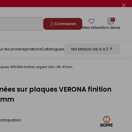
Fer
le
flas
info
0
Connexion
Mes listes
Mon devis
ur les pros
Inspirations
Catalogues
Ma Maison de A à Z
ques VERONA finition argent clé L 38-47mm
ées sur plaques VERONA finition
47mm
rticipation