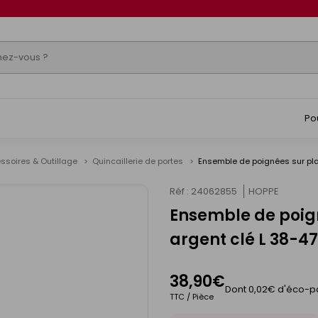
Po
ssoires & Outillage
Quincaillerie de portes
Ensemble de poignées sur pla
Réf : 24062855
HOPPE
Ensemble de poign
argent clé L 38-
38,90€
Dont 0,02€ d'éco-pa
TTC / Pièce