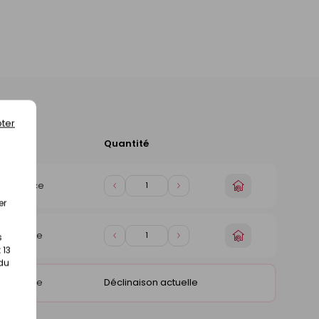
ter
TTC
Quantité
Ajouter
au
panier
Choisir
 €
/
Pièce
Diminuer
Augmenter
un
er
de
de
magasin
1
1
Choisir
 €
/
Pièce
s
Diminuer
Augmenter
un
 13
de
de
magasin
 du
1
1
 €
/
Pièce
Déclinaison actuelle