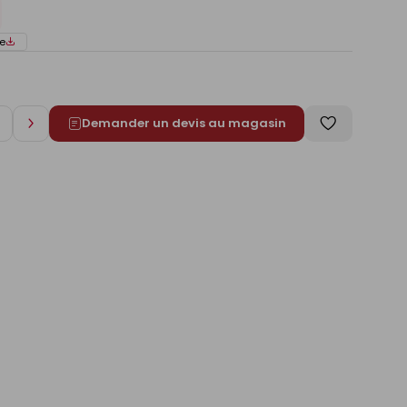
e
Demander un devis au magasin
Augmenter
Enregistrer
de
comme
1
liste