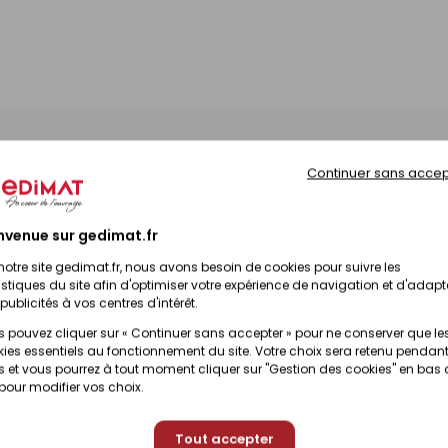
Continuer sans accep
Disponibilité
Prix 
nvenue sur gedimat.fr
Disponible sous 10 jours
49,50
notre site gedimat.fr, nous avons besoin de cookies pour suivre les
istiques du site afin d'optimiser votre expérience de navigation et d'adapt
publicités à vos centres d'intérêt.
Disponible sous 10 jours
38,90
 pouvez cliquer sur « Continuer sans accepter » pour ne conserver que le
ies essentiels au fonctionnement du site. Votre choix sera retenu pendant
 et vous pourrez à tout moment cliquer sur "Gestion des cookies" en bas
 pour modifier vos choix.
38,90
Disponible sous 10 jours
Tout accepter