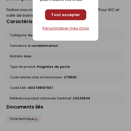
Finition inox mat. Avec verrou de condamnation. Pour WC et
Tout accepter
salle de bains.
Caractéristiques du produit
Personnaliser mes choix
Catégorie :
Sur rosace
Fermeture :
A condamnation
Matière :
Inox
Type de produit :
Poignées de porte
Code article chez le fournisseur :
2795311
Code EAN :
4012789197907
Référence produit nationale Gedimat :
24233644
Documents liés
Fiche technique