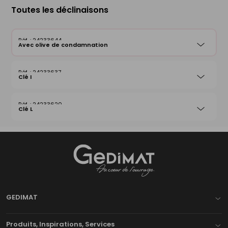
Toutes les déclinaisons
24233644
Avec olive de condamnation
24233637
Clé I
24233620
Clé L
Gedimat
- AU COEUR DE L'OUVRAGE
GEDIMAT
Produits, Inspirations, Services