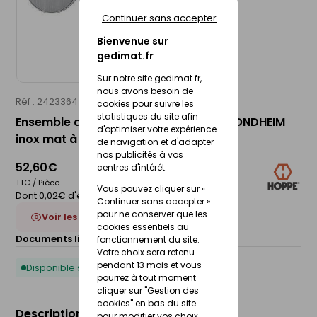
Continuer sans accepter
Bienvenue sur
gedimat.fr
Sur notre site gedimat.fr,
nous avons besoin de
Réf : 24233644
HOPPE
cookies pour suivre les
statistiques du site afin
Ensemble de poignées sur rosaces TRONDHEIM
d'optimiser votre expérience
inox mat à condamnation 37-42mm
de navigation et d'adapter
nos publicités à vos
52,60€
centres d'intérêt.
TTC / Pièce
Vous pouvez cliquer sur «
Dont 0,02€ d'éco-participation
Continuer sans accepter »
pour ne conserver que les
Voir les 3 déclinaisons
cookies essentiels au
Documents liés :
Fiche technique
fonctionnement du site.
Votre choix sera retenu
pendant 13 mois et vous
Disponible sous 10 jours
pourrez à tout moment
cliquer sur "Gestion des
cookies" en bas du site
Description du produit
pour modifier vos choix.