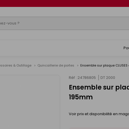
Po
ssoires & Outillage
Quincaillerie de portes
Ensemble sur plaque CLUSES a
Réf : 24786805
DT 2000
Ensemble sur plaq
195mm
Voir prix et disponibilité en mag