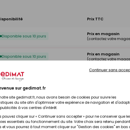
isponibilité
Prix TTC
Prix en magasin
Disponible sous 10 jours
(contactez votre magas
Prix en magasin
Disponible sous 10 jours
(contactez votre magas
Continuer sans accep
Prix en magasin
Disponible sous 10 jours
(contactez votre magas
nvenue sur gedimat.fr
Prix en magasin
Disponible sous 10 jours
notre site gedimat.fr, nous avons besoin de cookies pour suivre les
(contactez votre magas
istiques du site afin d'optimiser votre expérience de navigation et d'adapt
publicités à vos centres d'intérêt.
 pouvez cliquer sur « Continuer sans accepter » pour ne conserver que le
ies essentiels au fonctionnement du site. Votre choix sera retenu pendant
 et vous pourrez à tout moment cliquer sur "Gestion des cookies" en bas