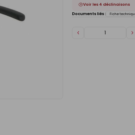
Voir les 4 déclinaisons
Documents liés :
Fiche techniqu
Diminuer
A
de
d
1
1