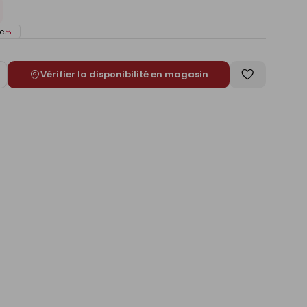
e
Vérifier la disponibilité en magasin
ugmenter
Enregistrer
e
comme
liste