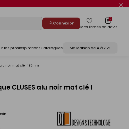
Fer
le
flas
info
0
Connexion
Mes listes
Mon devis
ur les pros
Inspirations
Catalogues
Ma Maison de A à Z
lu noir mat clé I 195mm
ue CLUSES alu noir mat clé I
asin