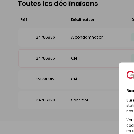
Toutes les déclinaisons
Réf.
Déclinaison
D
24786836
A condamnation
24786805
Clé I
24786812
Clé L
Bie
24786829
Sans trou
Sur 
stat
nos 
Vous
cook
mois