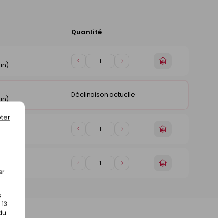
Quantité
Ajouter
au
panier
Choisir
Diminuer
Augmenter
in)
un
de
de
magasin
1
1
Déclinaison actuelle
in)
ter
Choisir
Diminuer
Augmenter
in)
un
de
de
magasin
1
1
Choisir
Diminuer
Augmenter
in)
un
er
de
de
magasin
1
1
s
 13
 du