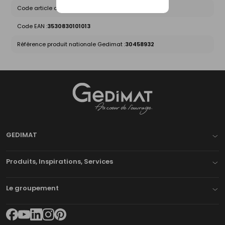
Code article chez le fournisseur :
GAINED16100
Code EAN :
3530830101013
Référence produit nationale Gedimat :
30458932
Gedimat
- AU COEUR DE L'OUVRAGE
GEDIMAT
Produits, Inspirations, Services
Le groupement