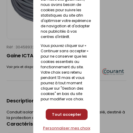
nous avons besoin de
cookies pour suivre les
statistiques du site afin
d'optimiser votre expérience
de navigation et d'adapter
nos publicités à vos
centres d'intérêt.
Vous pouvez cliquer sur «
Réf : 30458932
COURANT
Continuer sans accepter »
Gaine ICTA Ø16MM 100ML
pour ne conserver que les
cookies essentiels au
Voir prix et disponibilité en magasin
fonctionnement du site.
Votre choix sera retenu
pendant 13 mois et vous
pourrez à tout moment
cliquer sur "Gestion des
cookies" en bas du site
pour modifier vos choix.
Description du produit
Conduit isolant, cintrable, transversalement annelé, destiné à
Tout accepter
la protection des câbles électriques.
Caractéristiques du produit
Personnaliser mes choix