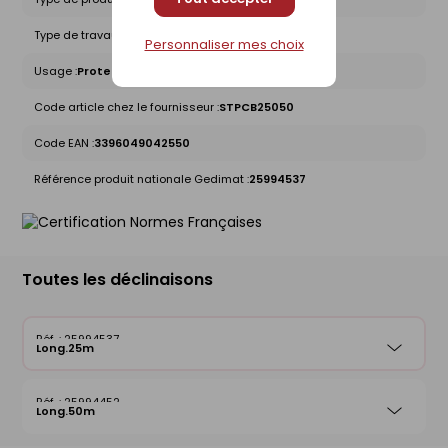
Type de travaux :
Travaux Publics
Personnaliser mes choix
Usage :
Protection
Code article chez le fournisseur :
STPCB25050
Code EAN :
3396049042550
Référence produit nationale Gedimat :
25994537
Toutes les déclinaisons
25994537
Long.25m
25994452
Long.50m