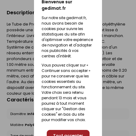
Bienvenue sur
gedimat.fr
Description du produit
Sur notre site gedimat.fr,
nous avons besoin de
Le Tube de Protection des Câbles Interplast en polyéthylène
cookies pour suivre les
possède une double paroi, annelé à l'extérieur et lisse à
statistiques du site afin
l'intérieur. Livré en couronnes avec fil de tirage et manchon.
d'optimiser votre expérience
Température minimum de mise en oeuvre : -15°C.
de navigation et d'adapter
Système de conduit destiné à assurer la protection d'un
nos publicités à vos
réseau enterré d'adduction d'eau potable (bleu). Les
centres d'intérêt.
profondeurs de pose sont de 0.70 mètre sous trottoir et de
1.00 mètre sous chaussée. Dans la tranchée, l'intervalle
Vous pouvez cliquer sur «
minimum entre deux canalisations doit être au moins de 0.20
Continuer sans accepter »
mètre, ceci afin d'éviter l'influence thermique d'un câble sur
pour ne conserver que les
l'autre. Au dessus de chaque canalisation à 0.20 mètre, un
cookies essentiels au
fonctionnement du site.
dispositif avertisseur doit-être posé, il doit être de la même
Votre choix sera retenu
couleur que la canalisation.
pendant 13 mois et vous
Caractéristiques du produit
pourrez à tout moment
cliquer sur "Gestion des
Diamètre :
Inférieur à 100mm
cookies" en bas du site
pour modifier vos choix.
Matière :
Polyéthylène
Tout accepter
Type de produit :
Gaines TPC