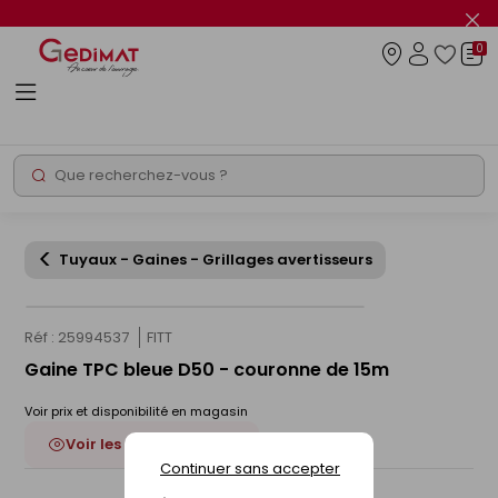
Panneau de gestion des cookies
Fer
le
0
flas
Connexio
info
Rechercher
Chantier express
Tuyaux - Gaines - Grillages avertisseurs
Réf : 25994537
FITT
Gaine TPC bleue D50 - couronne de 15m
Voir prix et disponibilité en magasin
Voir les 2 déclinaisons
Continuer sans accepter