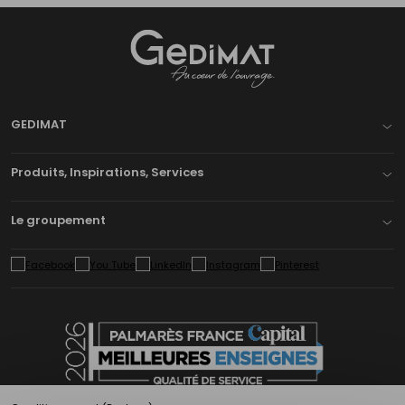
Gedimat
- AU COEUR DE L'OUVRAGE
GEDIMAT
Produits, Inspirations, Services
Le groupement