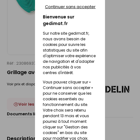
Continuer sans accepter
Bienvenue sur
gedimat.fr
Sur notre site gedimat.fr,
nous avons besoin de
cookies pour suivre les
statistiques du site afin
d'optimiser votre expérience
de navigation et d'adapter
Réf : 23086937
MONDELIN
nos publicités à vos
Grillage avertisseur vert - 100m
centres d'intérêt.
Vous pouvez cliquer sur «
Voir prix et disponibilité en magasin
Continuer sans accepter »
pour ne conserver que les
cookies essentiels au
Voir les 4 déclinaisons
fonctionnement du site.
Votre choix sera retenu
Documents liés :
Fiche technique
pendant 13 mois et vous
pourrez à tout moment
cliquer sur "Gestion des
cookies" en bas du site
Description du produit
pour modifier vos choix.