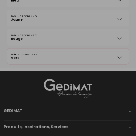
Bleu
23076440
Jaune
23076457
Rouge
23086937
Vert
Gedimat
- AU COEUR DE L'OUVRAGE
GEDIMAT
Produits, Inspirations, Services