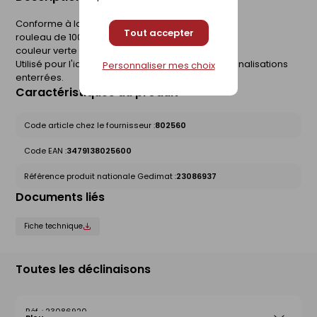
Conforme à la norme NF
Tout accepter
rouleau de 100m, largeur 30cm
couleur verte : réseau de télécommunication.
Utilisé pour l'identification et la protection des canalisations
Personnaliser mes choix
enterrées.
Caractéristiques du produit
Code article chez le fournisseur :
802560
Code EAN :
3479138025600
Référence produit nationale Gedimat :
23086937
Documents liés
Fiche technique
Toutes les déclinaisons
23086920