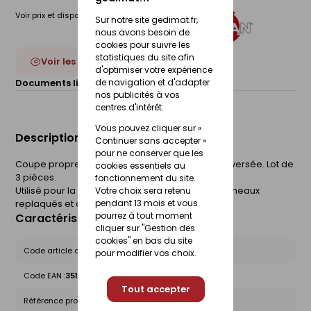
Voir prix et disponibilité en magasin
Sur notre site gedimat.fr,
nous avons besoin de
cookies pour suivre les
statistiques du site afin
Voir les 2 déclinaisons
d'optimiser votre expérience
de navigation et d'adapter
Documents liés :
Fiche technique
nos publicités à vos
centres d'intérêt.
Vous pouvez cliquer sur «
Description du produit
Continuer sans accepter »
pour ne conserver que les
Coupe propre en surface grâce à sa denture inversée. Lot de
cookies essentiels au
3 pièces.
fonctionnement du site.
Utilisé pour la coupe propre en surface des panneaux
Votre choix sera retenu
pendant 13 mois et vous
replaqués et des plans de travail.
pourrez à tout moment
Caractéristiques du produit
cliquer sur "Gestion des
cookies" en bas du site
Code article chez le fournisseur :
7003.03
pour modifier vos choix.
Code EAN :
3510787003035
Tout accepter
Référence produit nationale Gedimat :
24372879