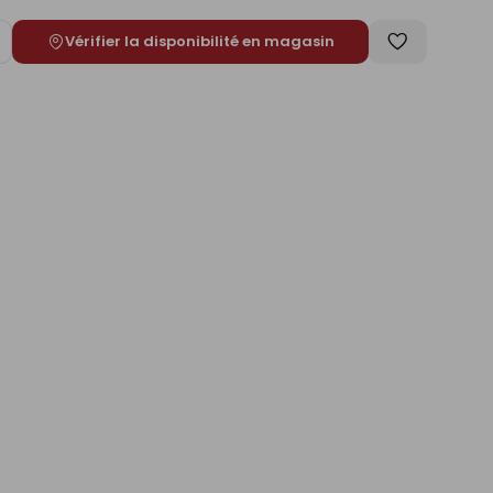
Vérifier la disponibilité en magasin
ugmenter
Enregistrer
e
comme
liste