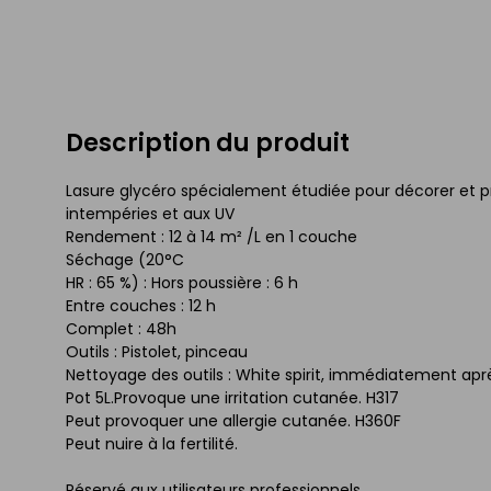
Description du produit
Lasure glycéro spécialement étudiée pour décorer et pro
intempéries et aux UV
Rendement : 12 à 14 m² /L en 1 couche
Séchage (20°C
HR : 65 %) : Hors poussière : 6 h
Entre couches : 12 h
Complet : 48h
Outils : Pistolet, pinceau
Nettoyage des outils : White spirit, immédiatement ap
Pot 5L.Provoque une irritation cutanée. H317
Peut provoquer une allergie cutanée. H360F
Peut nuire à la fertilité.
Réservé aux utilisateurs professionnels