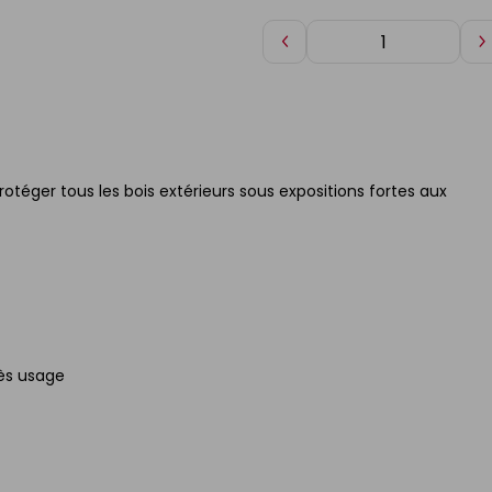
Diminuer
A
de
d
1
1
téger tous les bois extérieurs sous expositions fortes aux
rès usage