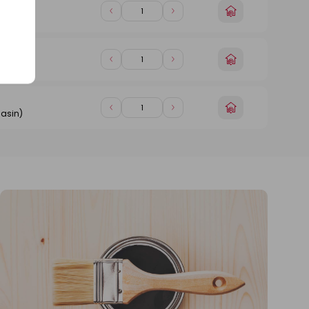
Choisir
Diminuer
Augmenter
asin)
un
de
de
magasin
1
1
Choisir
Diminuer
Augmenter
asin)
un
de
de
magasin
1
1
Choisir
Diminuer
Augmenter
asin)
un
de
de
magasin
1
1