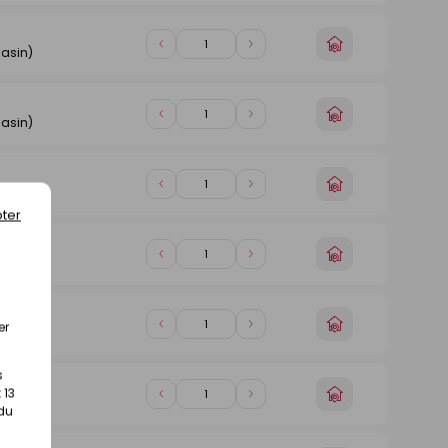
magasin
1
1
Choisir
Diminuer
Augmenter
asin)
un
de
de
magasin
1
1
Choisir
Diminuer
Augmenter
asin)
un
de
de
magasin
1
1
Choisir
Diminuer
Augmenter
asin)
un
de
de
ter
magasin
1
1
Choisir
Diminuer
Augmenter
asin)
un
de
de
magasin
1
1
Choisir
er
Diminuer
Augmenter
asin)
un
de
de
magasin
1
1
s
Choisir
 13
Diminuer
Augmenter
asin)
un
 du
de
de
magasin
1
1