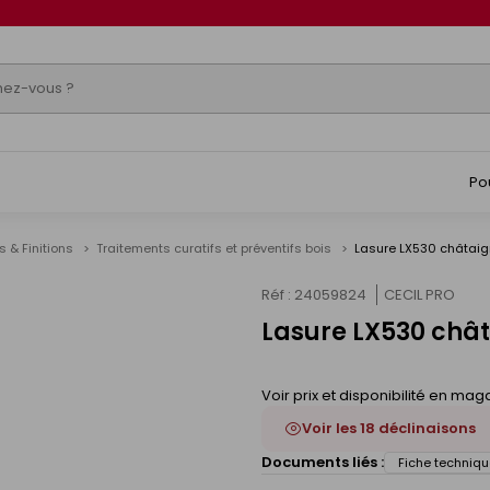
Po
s & Finitions
Traitements curatifs et préventifs bois
Lasure LX530 châtaign
Réf : 24059824
CECIL PRO
Lasure LX530 châta
s
Voir prix et disponibilité en mag
Voir les 18 déclinaisons
Documents liés :
Fiche techniqu