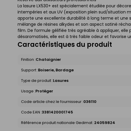
La lasure LX530+ est spécialement étudiée pour décorer
intempéries et aux UV (exposition plein sud/situation 
apporte une excellente durabilité à long terme et une so
mélange de résines alkydes et son aspect satiné réchau
film. De formule gélifiée très agréable à appliquer, ell
désaromatisés, elle est à très faible odeur et favorise 
Caractéristiques du produit
Finition :
Chataignier
Support :
Boiserie, Bardage
Type de produit :
Lasures
Usage :
Protéger
Code article chez le fournisseur :
036110
Code EAN :
3381420001745
Référence produit nationale Gedimat :
24059824