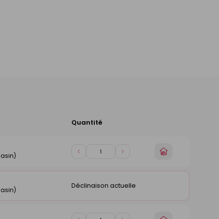
Quantité
Ajouter
au
panier
Choisir
Diminuer
Augmenter
asin)
un
de
de
magasin
1
1
Déclinaison actuelle
asin)