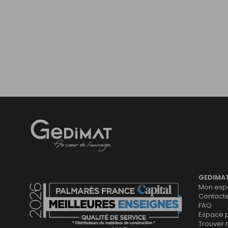
Gedimat
- AU COEUR DE L'OUVRAGE
GEDIMA
Mon espa
Contact
FAQ
Espace 
Trouver