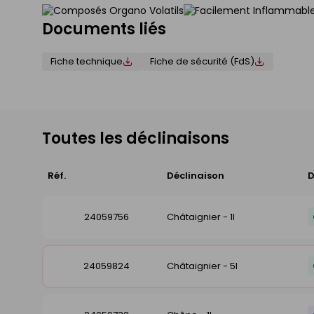
Documents liés
Fiche technique
Fiche de sécurité (FdS)
Toutes les déclinaisons
Réf.
Déclinaison
D
24059756
Châtaignier - 1l
24059824
Châtaignier - 5l