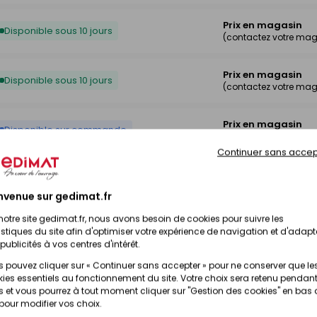
Prix en magasin
Disponible sous 10 jours
(contactez votre mag
Prix en magasin
Disponible sous 10 jours
(contactez votre mag
Prix en magasin
Disponible sur commande
(contactez votre mag
Continuer sans accep
Prix en magasin
Disponible sous 10 jours
(contactez votre mag
nvenue sur gedimat.fr
notre site gedimat.fr, nous avons besoin de cookies pour suivre les
Prix en magasin
Disponible sous 10 jours
istiques du site afin d'optimiser votre expérience de navigation et d'adapt
(contactez votre mag
publicités à vos centres d'intérêt.
 pouvez cliquer sur « Continuer sans accepter » pour ne conserver que le
Prix en magasin
Disponible sous 10 jours
ies essentiels au fonctionnement du site. Votre choix sera retenu pendant
(contactez votre mag
 et vous pourrez à tout moment cliquer sur "Gestion des cookies" en bas
 pour modifier vos choix.