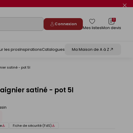
Fer
le
flas
info
0
Connexion
Mes listes
Mon devis
ur les pros
Inspirations
Catalogues
Ma Maison de A à Z
ier satiné - pot 5l
ignier satiné - pot 5l
asin
e
Fiche de sécurité (FdS)