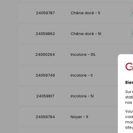
24059787
Chêne doré - 1l
24059862
Chêne doré - 5l
24060264
Incolore - 10L
24059749
Incolore - 1l
Bie
Sur 
24059817
Incolore - 5l
stat
nos 
Vous
24059794
Noyer - 1l
cook
mois
site