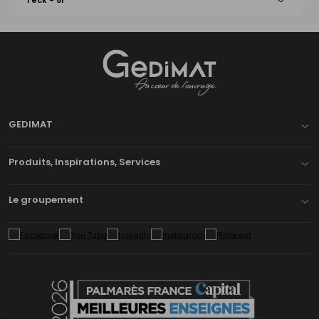
Teck - 5l
Gedimat
- AU COEUR DE L'OUVRAGE
GEDIMAT
Produits, Inspirations, Services
Le groupement