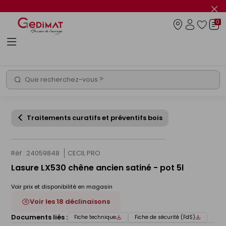
Panneau de gestion des cookies
Fer
le
0
flas
Connexio
info
Rechercher
Chantier express
Traitements curatifs et préventifs bois
Réf : 24059848
CECIL PRO
Lasure LX530 chêne ancien satiné - pot 5l
Voir prix et disponibilité en magasin
Voir les 18 déclinaisons
Documents liés :
Fiche technique
Fiche de sécurité (FdS)