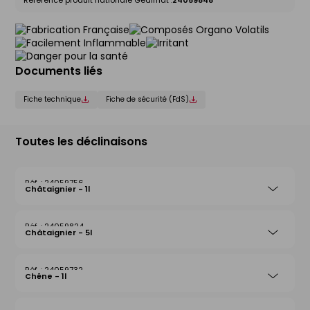
Référence produit nationale Gedimat :
24059848
Documents liés
Fiche technique
Fiche de sécurité (FdS)
Toutes les déclinaisons
24059756
Châtaignier - 1l
24059824
Châtaignier - 5l
24059732
Chêne - 1l