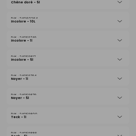
Chêne doré - 5l
24060264
Incolore - 10L
24059749
Incolore - 1l
24059817
Incolore - 5l
24059794
Noyer - 1l
24059879
Noyer - 5l
24059800
Teck - 1l
24059886