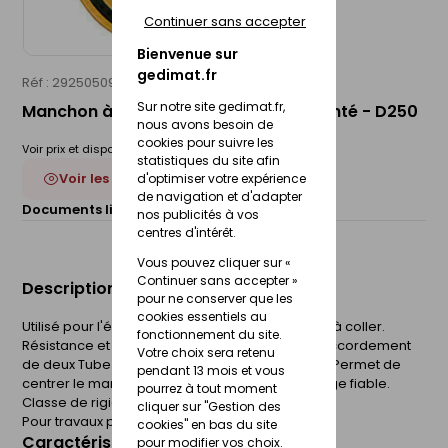
Continuer sans accepter
Bienvenue sur
gedimat.fr
Réf : 29250509
WAVIN
Sur notre site gedimat.fr,
Manchon à butée PVC SDR 41 joint monté - D250
nous avons besoin de
cookies pour suivre les
Voir prix et disponibilité en magasin
statistiques du site afin
Voir les 5 déclinaisons
d'optimiser votre expérience
de navigation et d'adapter
Documents liés :
Fiche technique
nos publicités à vos
centres d'intérêt.
Vous pouvez cliquer sur «
Continuer sans accepter »
Description du produit
pour ne conserver que les
cookies essentiels au
Utilisé pour l'évacuation des eaux usées. Facille à coller.
fonctionnement du site.
Résistance et emboîtement facile. Permet le raccordement
Votre choix sera retenu
de deux Tube aux extrémités mâles, une butée. Permet de
pendant 13 mois et vous
centrer le manchon et de réaliser un assemblage fiable.
pourrez à tout moment
Classe de rigidité annulaire : SN4.
cliquer sur "Gestion des
Pour travaux publics.
cookies" en bas du site
Caractéristiques du produit
pour modifier vos choix.