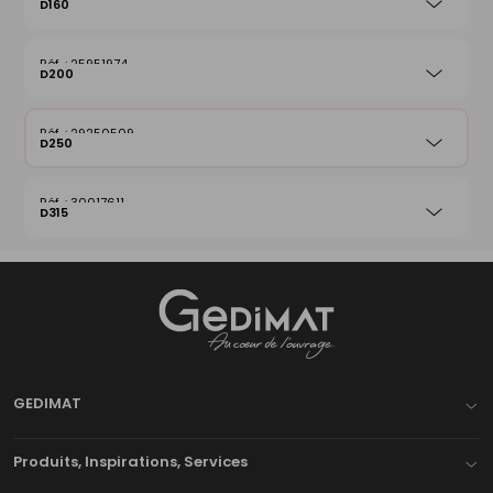
D160
25951974
D200
29250509
D250
30017611
D315
Gedimat
- AU COEUR DE L'OUVRAGE
GEDIMAT
Produits, Inspirations, Services