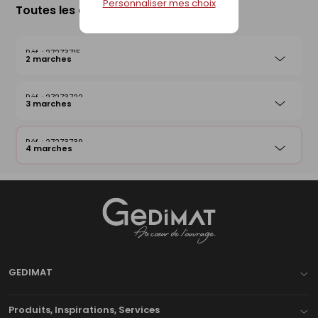
Personnaliser mes choix
Toutes les déclinaisons
27273715
2 marches
27273722
3 marches
27273739
4 marches
Gedimat
- AU COEUR DE L'OUVRAGE
GEDIMAT
Produits, Inspirations, Services