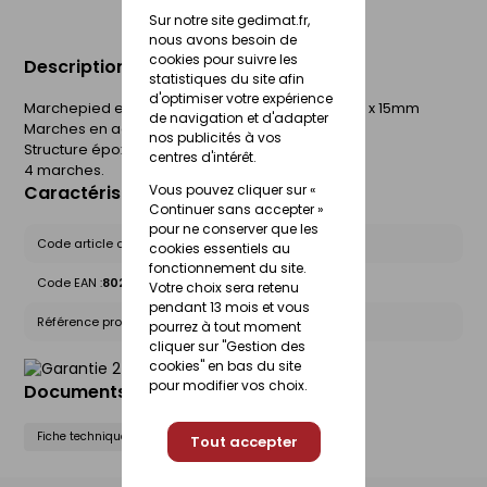
Sur notre site gedimat.fr,
nous avons besoin de
cookies pour suivre les
Description du produit
statistiques du site afin
d'optimiser votre expérience
Marchepied en acier avec structure tubulaire 20 x 15mm
de navigation et d'adapter
Marches en acier 20 x 30 cm
nos publicités à vos
Structure époxy
centres d'intérêt.
4 marches.
Vous pouvez cliquer sur «
Caractéristiques du produit
Continuer sans accepter »
pour ne conserver que les
Code article chez le fournisseur :
T4
cookies essentiels au
fonctionnement du site.
Code EAN :
8028406107965
Votre choix sera retenu
pendant 13 mois et vous
Référence produit nationale Gedimat :
27273739
pourrez à tout moment
cliquer sur "Gestion des
cookies" en bas du site
pour modifier vos choix.
Documents liés
Fiche technique
Tout accepter