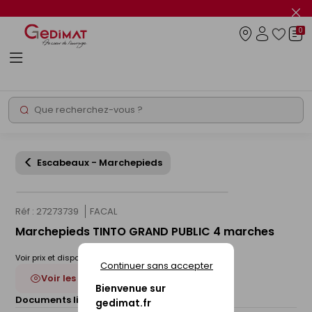
Panneau de gestion des cookies
Fer
le
0
flas
Connexio
info
Rechercher
Chantier express
Escabeaux - Marchepieds
Réf : 27273739
FACAL
Marchepieds TINTO GRAND PUBLIC 4 marches
Voir prix et disponibilité en magasin
Continuer sans accepter
Voir les 3 déclinaisons
Bienvenue sur
Documents liés :
Fiche technique
gedimat.fr