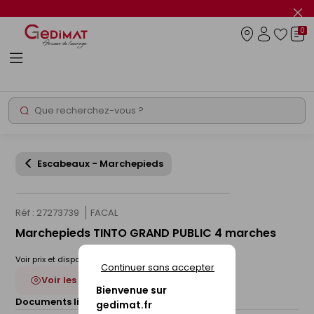
Panneau de gestion des cookies
Fer
le
0
flas
Connexio
info
Rechercher
Chantier express
Escabeaux - Marchepieds
Réf : 27273739
FACAL
Marchepieds TINTO GRAND PUBLIC 4 marches
Voir prix et disponibilité en magasin
Continuer sans accepter
Voir les 3 déclinaisons
Bienvenue sur
Documents liés :
Fiche technique
gedimat.fr