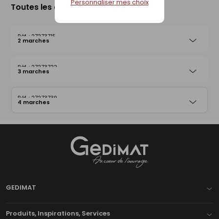
Personnaliser mes choix
Toutes les déclinaisons
27273715
2 marches
27273722
3 marches
27273739
4 marches
Gedimat
- AU COEUR DE L'OUVRAGE
GEDIMAT
Produits, Inspirations, Services