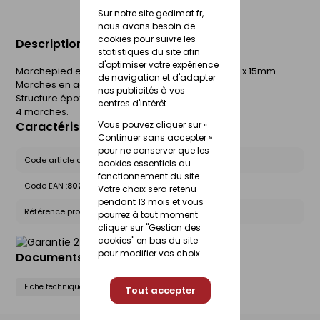
Sur notre site gedimat.fr,
nous avons besoin de
cookies pour suivre les
Description du produit
statistiques du site afin
d'optimiser votre expérience
Marchepied en acier avec structure tubulaire 20 x 15mm
de navigation et d'adapter
Marches en acier 20 x 30 cm
nos publicités à vos
Structure époxy
centres d'intérêt.
4 marches.
Vous pouvez cliquer sur «
Caractéristiques du produit
Continuer sans accepter »
pour ne conserver que les
Code article chez le fournisseur :
T4
cookies essentiels au
fonctionnement du site.
Code EAN :
8028406107965
Votre choix sera retenu
pendant 13 mois et vous
Référence produit nationale Gedimat :
27273739
pourrez à tout moment
cliquer sur "Gestion des
cookies" en bas du site
pour modifier vos choix.
Documents liés
Fiche technique
Tout accepter