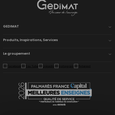
Gedimat
- AU COEUR DE L'OUVRAGE
GEDIMAT
Produits, Inspirations, Services
Le groupement