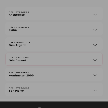
27656556
Anthracite
27656488
Blanc
26069654
Gris Argent
24901536
Gris Ciment
27656501
Manhattan 2000
27656693
Ton Pierre