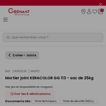
Panneau de gestion des cookies
Fer
le
0
flas
Connexio
info
Rechercher
Chantier express
Colles - Joints
Réf : 24901536
MAPEI
Mortier joint KERACOLOR GG 113 - sac de 25kg
Voir prix et disponibilité en magasin
Voir les 6 déclinaisons
Documents liés :
Fiche technique
Fiche de sécurité (FdS)