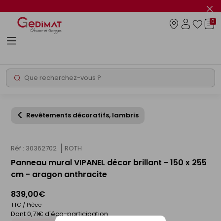
Panneau de gestion des cookies
Fer
le
0
flas
Connexio
info
Rechercher
Chantier express
Revêtements décoratifs, lambris
Réf : 30362702
ROTH
Panneau mural VIPANEL décor brillant - 150 x 255
cm - aragon anthracite
839,00€
TTC / Pièce
Dont 0,71€ d'éco-participation