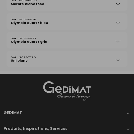
30362698
Marbre blanc rosé
30362878
Olympia quartz bleu
30362877
Olympia quartz gris
30397762
Uni blanc
Gedimat
- AU COEUR DE L'OUVRAGE
GEDIMAT
Produits, Inspirations, Services