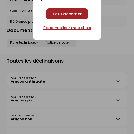
Code article chez le fournisseur :
1420000212
Code EAN :
3612830012633
Tout accepter
Référence produit nationale Gedimat :
30362702
Personnaliser mes choix
Documents liés
Fiche technique
Notice de pose
Toutes les déclinaisons
30362702
Aragon anthracite
30362704
Aragon gris
30362700
Aragon noir