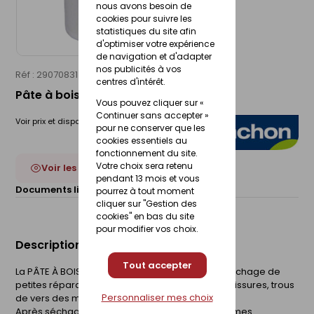
nous avons besoin de
cookies pour suivre les
statistiques du site afin
d'optimiser votre expérience
de navigation et d'adapter
nos publicités à vos
Réf : 29070831
BLANCHON
centres d'intérêt.
Pâte à bois naturel - pot 80g
Vous pouvez cliquer sur «
Continuer sans accepter »
Voir prix et disponibilité en magasin
pour ne conserver que les
cookies essentiels au
fonctionnement du site.
Votre choix sera retenu
Voir les 22 déclinaisons
pendant 13 mois et vous
Documents liés :
Fiche technique
pourrez à tout moment
cliquer sur "Gestion des
cookies" en bas du site
pour modifier vos choix.
Description du produit
Tout accepter
La PÂTE À BOIS BLANCHON est destinée au rebouchage de
petites réparations comme les rayures, petites fissures, trous
Personnaliser mes choix
de vers des meubles, boiseries ou parquets
Après séchage, la PÂTE À BOIS présente les mêmes