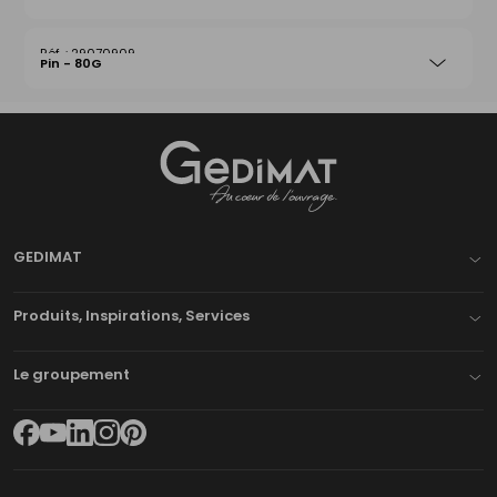
29070909
Pin - 80G
Gedimat
- AU COEUR DE L'OUVRAGE
GEDIMAT
Produits, Inspirations, Services
Le groupement