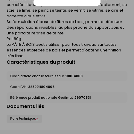
caractéristiques que le bois : elle se ponce très facilement, se
scie, se lime, se peint, se teinte, se vernit, se vitrifie, se cire et
accepte clous et vis
Sa formulation à base de fibres de bois, permet d'effectuer
des réparations invisibles, au plus proche du support bois et
une parfaite reprise de teinte
Pot 80g.
La PÂTE À BOIS peut s'utiliser pour tous travaux, sur toutes
essences et pièces de bois et permet d'obtenir une finition
très lisse.
Caractéristiques du produit
Code article chez le fournisseur :
08104808
Code EAN :
3239918104808
Référence produit nationale Gedimat :
29070831
Documents liés
Fiche technique