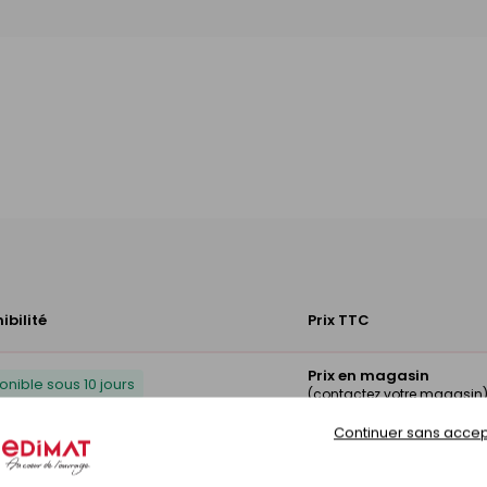
ibilité
Prix TTC
Prix en magasin
onible sous 10 jours
(contactez votre magasin
Continuer sans accep
Prix en magasin
onible sous 10 jours
(contactez votre magasin