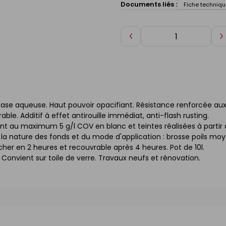
Documents liés :
Fiche techniqu
Diminuer
A
de
d
1
1
phase aqueuse. Haut pouvoir opacifiant. Résistance renforcée au
ble. Additif à effet antirouille immédiat, anti-flash rusting.
ent au maximum 5 g/l COV en blanc et teintes réalisées à partir
 la nature des fonds et du mode d'application : brosse poils mo
cher en 2 heures et recouvrable après 4 heures. Pot de 10l.
Convient sur toile de verre. Travaux neufs et rénovation.