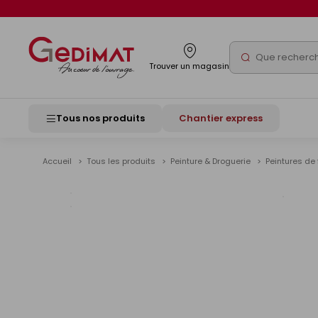
Panneau de gestion des cookies
Rechercher
Trouver un magasin
Tous nos produits
Chantier express
Accueil
Tous les produits
Peinture & Droguerie
Peintures de 
Voir
les
image