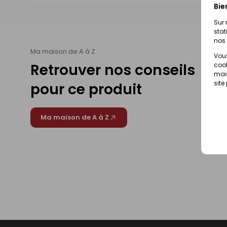
Bie
Sur 
stat
nos 
Ma maison de A à Z
Vous
Retrouver nos conseils
cook
mois
site
pour ce produit
Ma maison de A à Z