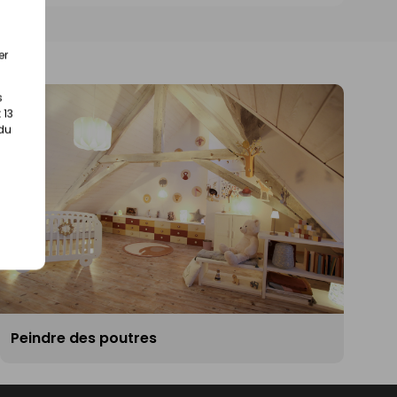
de
de
magasin
1
1
er
s
 13
 du
Peindre des poutres