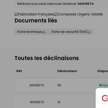
Référence produit nationale Gedimat :
30019574
Documents liés
Fiche technique
Fiche de sécurité (FdS)
Toutes les déclinaisons
Réf.
Déclinaison
Dispon
30019574
10l
Disp
30019573
3l
Disp