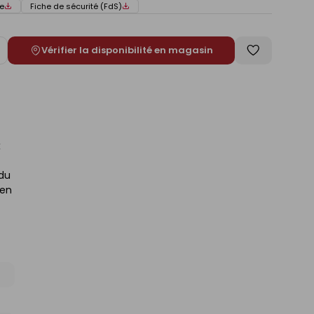
e
Fiche de sécurité (FdS)
Vérifier la disponibilité en magasin
ugmenter
Enregistrer
e
comme
liste
x
 du
yen