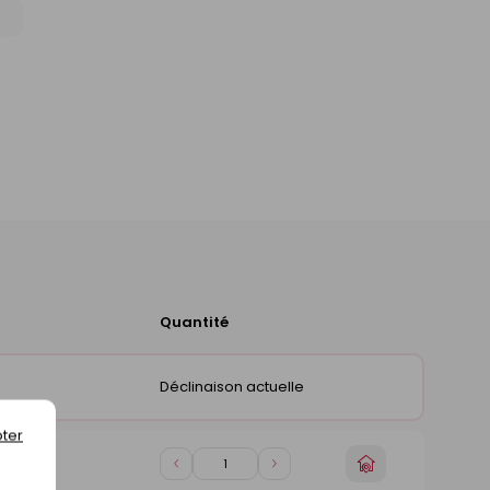
Quantité
Ajouter
au
panier
Déclinaison actuelle
)
ter
Choisir
Diminuer
Augmenter
)
un