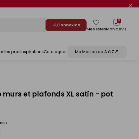
Fer
le
flas
info
0
Connexion
Mes listes
Mon devis
ur les pros
Inspirations
Catalogues
Ma Maison de A à Z
 murs et plafonds XL satin - pot
asin