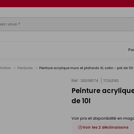
Po
finition
Peintures
Peinture acrylique murs et plafonds XL satin - pot de 10l
Réf : 30019574
TOLLENS
Peinture acrylique
s
de 10l
Voir prix et disponibilité en mag
Voir les 2 déclinaisons