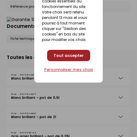
cookies essentiels au
Référence produit nationale Gedimat :
30231560
fonctionnement du site.
Votre choix sera retenu
pendant 13 mois et vous
pourrez à tout moment
Documents liés
cliquer sur "Gestion des
cookies" en bas du site
Fiche technique
Fiche de sécurité (FdS)
pour modifier vos choix.
Tout accepter
Toutes les déclinaisons
Personnaliser mes choix
30231488
Blanc brillant - pot de 0,25l
30231487
Blanc brillant - pot de 0,5l
30231489
Blanc brillant - pot de 2l
30231544
Gris acier brillant - pot de 0,25l