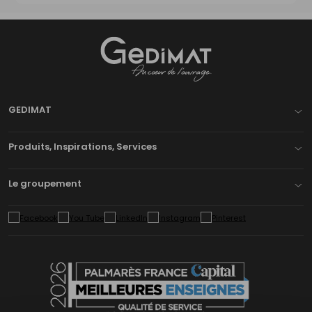
Gedimat
- AU COEUR DE L'OUVRAGE
GEDIMAT
Produits, Inspirations, Services
Le groupement