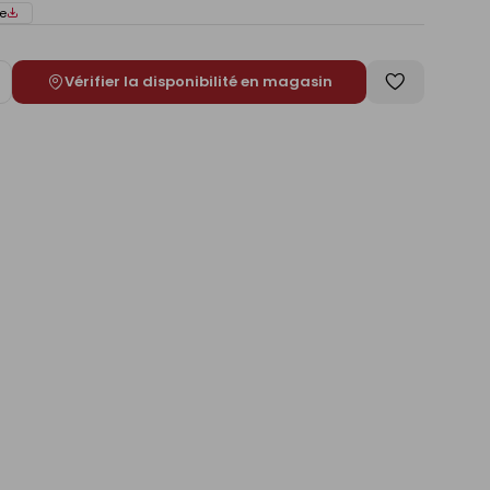
e
Vérifier la disponibilité en magasin
ugmenter
Enregistrer
e
comme
liste