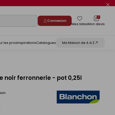
Fer
le
flas
info
0
Connexion
Mes listes
Mon devis
ur les pros
Inspirations
Catalogues
Ma Maison de A à Z
e noir ferronnerie - pot 0,25l
asin