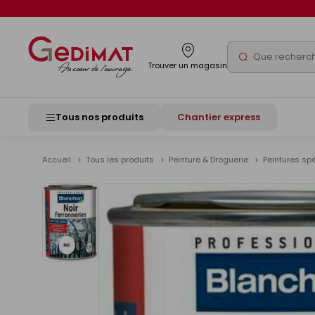
Panneau de gestion des cookies
Rechercher
Trouver un magasin
Tous nos produits
Chantier express
Accueil
Tous les produits
Peinture & Droguerie
Peintures sp
Voir
les
images