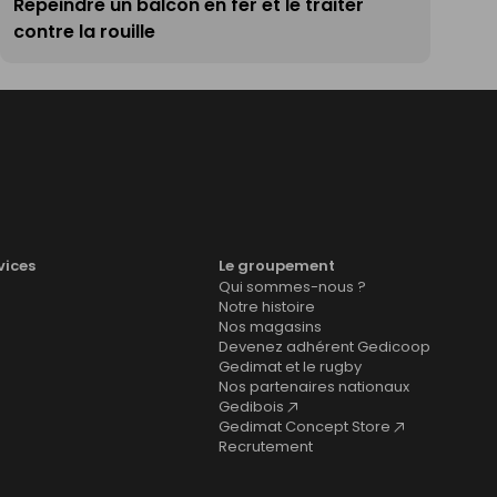
Repeindre un balcon en fer et le traiter
contre la rouille
vices
Le groupement
Qui sommes-nous ?
Notre histoire
Nos magasins
Devenez adhérent Gedicoop
Gedimat et le rugby
Nos partenaires nationaux
Gedibois
Gedimat Concept Store
Recrutement