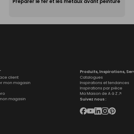
Préparer le fer et les métaux avant peinture
T
Produits, Inspirations, Ser
ce client
Catalogues
er mon magasin
Inspirations et tendances
Inspirations par pièce
pro
Ma Maison de A à Z
 mon magasin
Suivez nous :