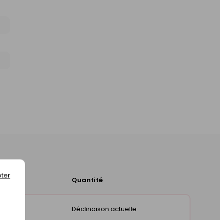
ter
Quantité
Ajouter
au
panier
Déclinaison actuelle
in)