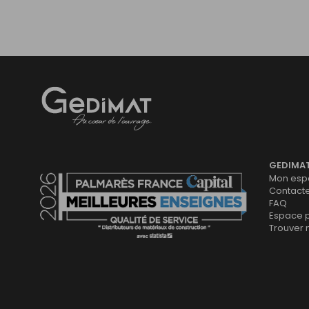
Gedimat
- AU COEUR DE L'OUVRAGE
GEDIMA
Mon espa
Contact
FAQ
Espace 
Trouver