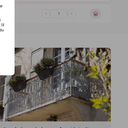
er
Choisir
Diminuer
Augmenter
in)
un
s
de
de
magasin
 13
1
1
 du