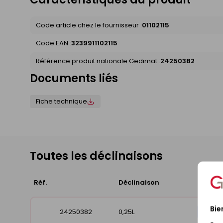
Code article chez le fournisseur :
01102115
Code EAN :
3239911102115
Référence produit nationale Gedimat :
24250382
Documents liés
Fiche technique
Toutes les déclinaisons
Réf.
Déclinaison
Disponi
Bie
24250382
0,25L
Dispo