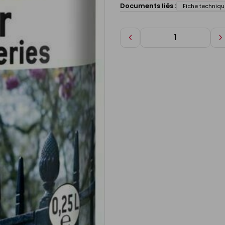
Documents liés :
Fiche techniqu
Diminuer
A
de
d
1
1