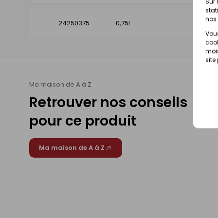
Sur 
stat
nos 
24250375
0,75L
Dispo
Vous
cook
mois
site
Ma maison de A à Z
Retrouver nos conseils
pour ce produit
Ma maison de A à Z