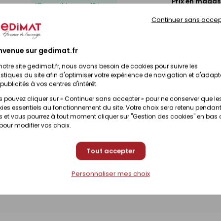
Prix en magas
Disponible sous 10 jours
(contactez votr
Continuer sans accep
Prix en magas
Disponible sous 10 jours
(contactez votr
nvenue sur gedimat.fr
notre site gedimat.fr, nous avons besoin de cookies pour suivre les
Prix en magas
Disponible sous 10 jours
istiques du site afin d'optimiser votre expérience de navigation et d'adapt
(contactez votr
publicités à vos centres d'intérêt.
 pouvez cliquer sur « Continuer sans accepter » pour ne conserver que le
Prix en magas
ies essentiels au fonctionnement du site. Votre choix sera retenu pendant
Disponible sous 10 jours
(contactez votr
 et vous pourrez à tout moment cliquer sur "Gestion des cookies" en bas
 pour modifier vos choix.
Prix en magas
Disponible sous 10 jours
(contactez votr
Tout accepter
Personnaliser mes choix
Prix en magas
Disponible sous 10 jours
(contactez votr