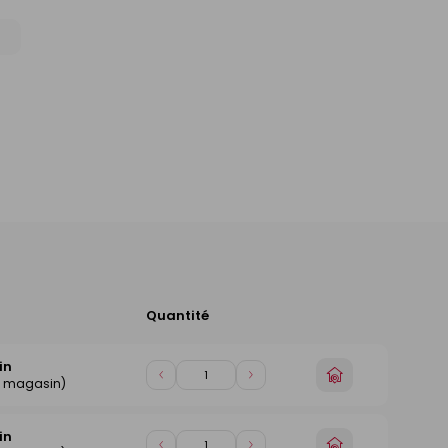
Quantité
Ajouter
au
panier
in
Choisir
Diminuer
Augmenter
e magasin)
un
de
de
magasin
1
1
in
Choisir