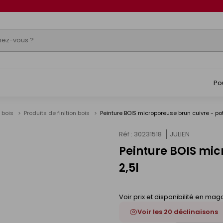
Po
r bois
Produits de finition bois
Peinture BOIS microporeuse brun cuivre - pot
Réf : 30231518
JULIEN
Peinture BOIS mic
s
2,5l
Voir prix et disponibilité en mag
Voir les 20 déclinaisons