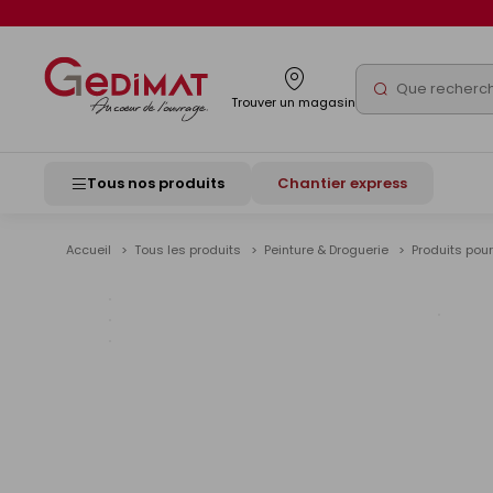
Panneau de gestion des cookies
Rechercher
Trouver un magasin
Tous nos produits
Chantier express
Accueil
Tous les produits
Peinture & Droguerie
Produits pou
Voir
les
image