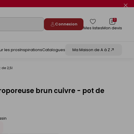
Fer
le
flas
info
0
Connexion
Mes listes
Mon devis
ur les pros
Inspirations
Catalogues
Ma Maison de A à Z
 de 2,5l
roporeuse brun cuivre - pot de
asin