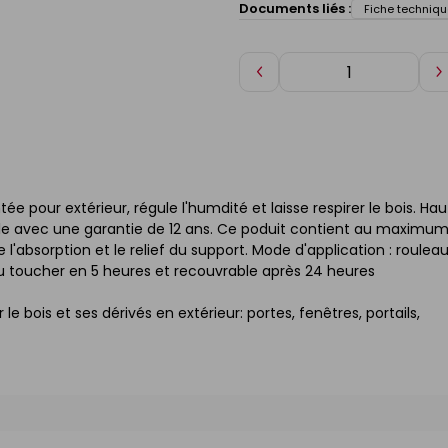
Documents liés :
Fiche techniqu
Diminuer
A
de
d
1
1
 pour extérieur, régule l'humdité et laisse respirer le bois. Ha
ble avec une garantie de 12 ans. Ce poduit contient au maximu
'absorption et le relief du support. Mode d'application : roulea
 au toucher en 5 heures et recouvrable après 24 heures
 bois et ses dérivés en extérieur: portes, fenêtres, portails,