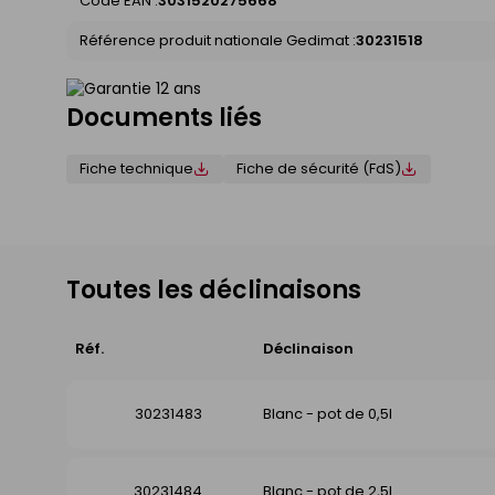
Code EAN :
3031520275668
Référence produit nationale Gedimat :
30231518
Documents liés
Fiche technique
Fiche de sécurité (FdS)
Toutes les déclinaisons
Réf.
Déclinaison
30231483
Blanc - pot de 0,5l
30231484
Blanc - pot de 2,5l