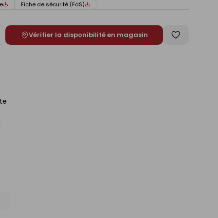
e
Fiche de sécurité (FdS)
Vérifier la disponibilité en magasin
ugmenter
Enregistrer
e
comme
liste
ute
m
u