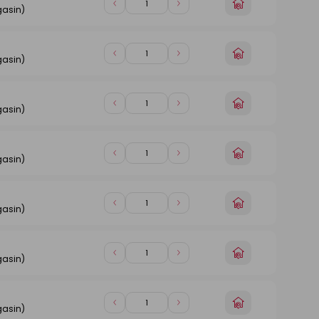
Choisir
Diminuer
Augmenter
gasin)
un
de
de
magasin
1
1
Choisir
Diminuer
Augmenter
gasin)
un
de
de
magasin
1
1
Choisir
Diminuer
Augmenter
gasin)
un
de
de
magasin
1
1
Choisir
Diminuer
Augmenter
gasin)
un
de
de
magasin
1
1
Choisir
Diminuer
Augmenter
gasin)
un
de
de
magasin
1
1
Choisir
Diminuer
Augmenter
gasin)
un
de
de
magasin
1
1
Choisir
Diminuer
Augmenter
gasin)
un