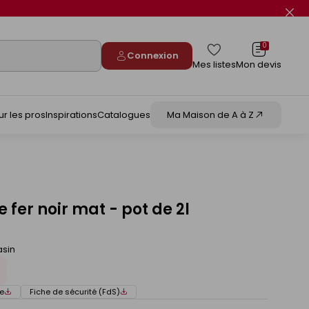
Fer
le
flas
info
0
Connexion
Mes listes
Mon devis
ur les pros
Inspirations
Catalogues
Ma Maison de A à Z
 fer noir mat - pot de 2l
asin
e
Fiche de sécurité (FdS)