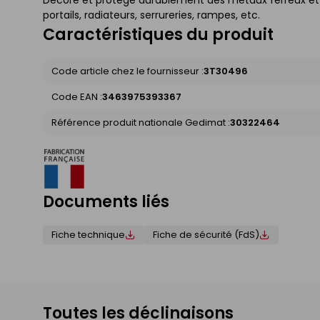
Décore et protège durablement des métaux ferreux et non
portails, radiateurs, serrureries, rampes, etc.
Caractéristiques du produit
Code article chez le fournisseur :
3T30496
Code EAN :
3463975393367
Référence produit nationale Gedimat :
30322464
Documents liés
Fiche technique
Fiche de sécurité (FdS)
Toutes les déclinaisons