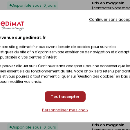
Prix en magasin
Disponible sous 10 jours
(contactez votre ma
Continuer sans accep
Prix en magasin
Disponible sous 10 jours
(contactez votre ma
nvenue sur gedimat.fr
Prix en magasin
Disponible sous 10 jours
notre site gedimat.fr, nous avons besoin de cookies pour suivre les
(contactez votre ma
istiques du site afin d'optimiser votre expérience de navigation et d'adapt
publicités à vos centres d'intérêt.
Prix en magasin
 pouvez cliquer sur « Continuer sans accepter » pour ne conserver que le
Disponible sous 10 jours
(contactez votre ma
ies essentiels au fonctionnement du site. Votre choix sera retenu pendant
 et vous pourrez à tout moment cliquer sur "Gestion des cookies" en bas
 pour modifier vos choix.
Prix en magasin
Disponible sous 10 jours
(contactez votre ma
Tout accepter
Prix en magasin
Disponible sous 10 jours
(contactez votre ma
Personnaliser mes choix
Prix en magasin
Disponible sous 10 jours
(contactez votre ma