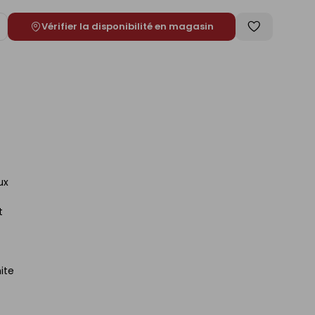
Vérifier la disponibilité en magasin
ugmenter
Enregistrer
e
comme
liste
ux
t
ite