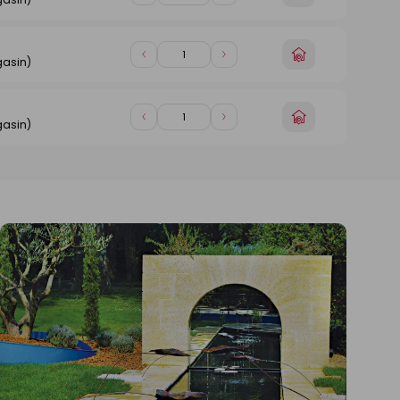
un
de
de
magasin
1
1
Choisir
Diminuer
Augmenter
gasin)
un
de
de
magasin
1
1
Choisir
Diminuer
Augmenter
gasin)
un
de
de
magasin
1
1