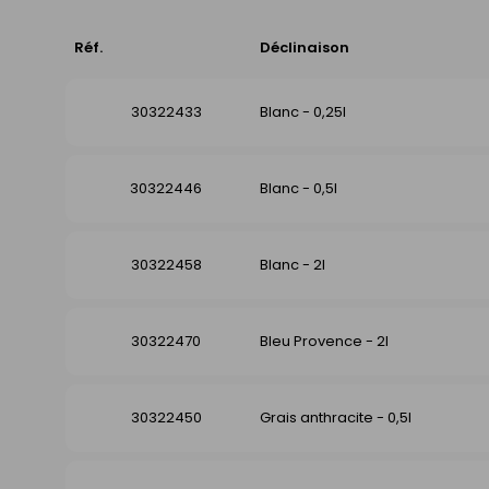
Réf.
Déclinaison
30322433
Blanc - 0,25l
30322446
Blanc - 0,5l
30322458
Blanc - 2l
30322470
Bleu Provence - 2l
30322450
Grais anthracite - 0,5l