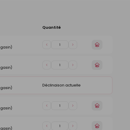
Quantité
Ajouter
au
panier
Choisir
Diminuer
Augmenter
agasin)
un
de
de
magasin
1
1
Choisir
Diminuer
Augmenter
agasin)
un
de
de
magasin
1
1
Déclinaison actuelle
agasin)
Choisir
Diminuer
Augmenter
agasin)
un
de
de
magasin
1
1
Choisir
Diminuer
Augmenter
agasin)