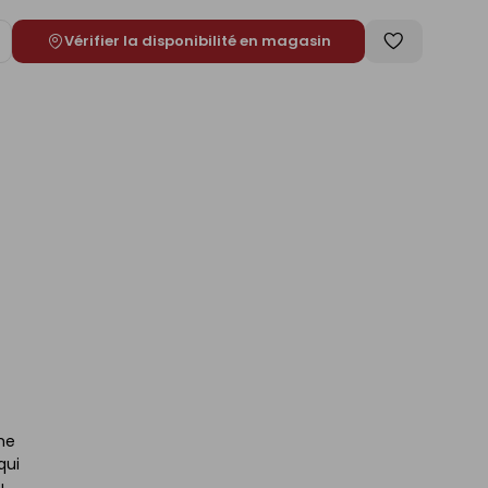
Vérifier la disponibilité en magasin
ugmenter
Enregistrer
e
comme
liste
rme
qui
u