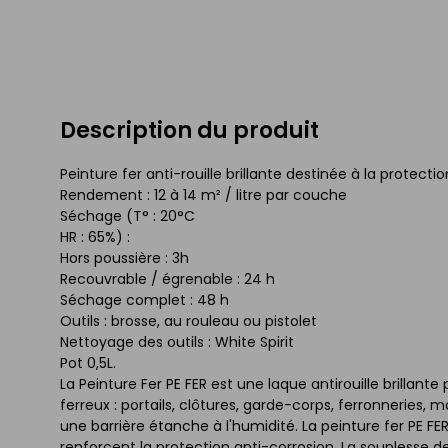
Description du produit
Peinture fer anti-rouille brillante destinée à la protect
Rendement : 12 à 14 m² / litre par couche
Séchage (T° : 20°C
HR : 65%) :
Hors poussière : 3h
Recouvrable / égrenable : 24 h
Séchage complet : 48 h
Outils : brosse, au rouleau ou pistolet
Nettoyage des outils : White Spirit
Pot 0,5L.
La Peinture Fer PE FER est une laque antirouille brillan
ferreux : portails, clôtures, garde-corps, ferronneries, m
une barrière étanche à l'humidité. La peinture fer PE FE
renforcent la protection anti-corrosion. La souplesse de