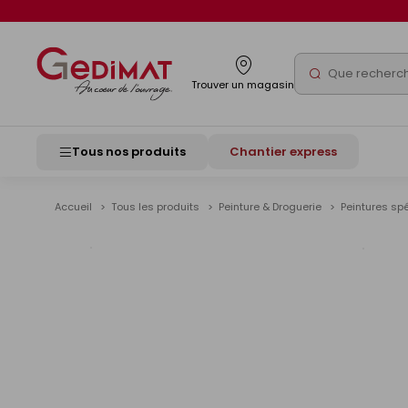
Panneau de gestion des cookies
Rechercher
Trouver un magasin
Tous nos produits
Chantier express
Accueil
Tous les produits
Peinture & Droguerie
Peintures sp
Voir
les
image