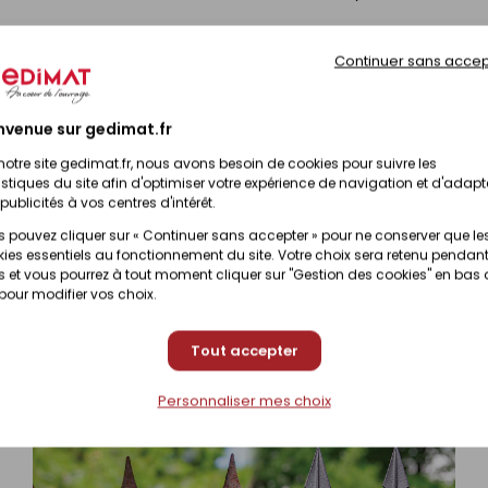
Prix en magasin
Disponibilité selon magasin
Continuer sans accep
(contactez votre m
Prix en magasin
nvenue sur gedimat.fr
Disponibilité selon magasin
(contactez votre m
notre site gedimat.fr, nous avons besoin de cookies pour suivre les
istiques du site afin d'optimiser votre expérience de navigation et d'adapt
publicités à vos centres d'intérêt.
Prix en magasin
Disponibilité selon magasin
(contactez votre m
 pouvez cliquer sur « Continuer sans accepter » pour ne conserver que le
ies essentiels au fonctionnement du site. Votre choix sera retenu pendant
 et vous pourrez à tout moment cliquer sur "Gestion des cookies" en bas
Prix en magasin
Disponibilité selon magasin
 pour modifier vos choix.
(contactez votre m
Tout accepter
Personnaliser mes choix