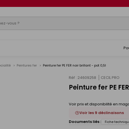
Po
écialité
Peintures fer
Peinture fer PE FER noir brillant - pot 0,5l
Réf : 24609258
CECIL PRO
Peinture fer PE FER 
s
Voir prix et disponibilité en mag
Voir les 9 déclinaisons
Documents liés :
Fiche techniqu