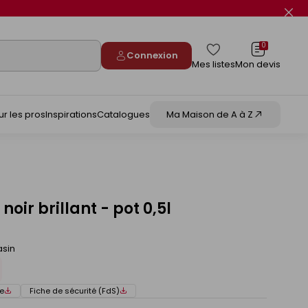
Fer
le
flas
info
0
Connexion
Mes listes
Mon devis
ur les pros
Inspirations
Catalogues
Ma Maison de A à Z
noir brillant - pot 0,5l
asin
e
Fiche de sécurité (FdS)