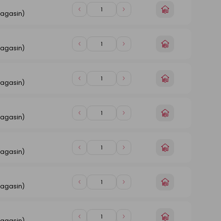
panier
Choisir
Diminuer
Augmenter
magasin)
un
de
de
magasin
1
1
Choisir
Diminuer
Augmenter
magasin)
un
de
de
magasin
1
1
Choisir
Diminuer
Augmenter
magasin)
un
de
de
magasin
1
1
Choisir
Diminuer
Augmenter
magasin)
un
de
de
magasin
1
1
Choisir
Diminuer
Augmenter
magasin)
un
de
de
magasin
1
1
Choisir
Diminuer
Augmenter
magasin)
un
de
de
magasin
1
1
Choisir
Diminuer
Augmenter
magasin)