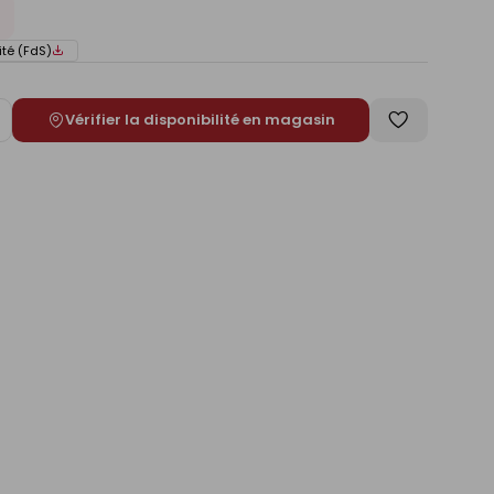
ité (FdS)
Vérifier la disponibilité en magasin
ugmenter
Enregistrer
e
comme
liste