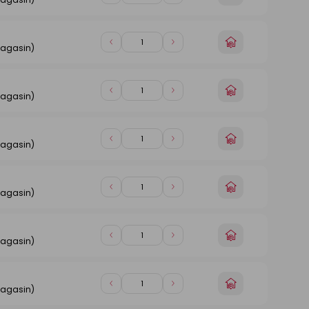
un
de
de
magasin
1
1
Choisir
Diminuer
Augmenter
magasin)
un
de
de
magasin
1
1
Choisir
Diminuer
Augmenter
magasin)
un
de
de
magasin
1
1
Choisir
Diminuer
Augmenter
magasin)
un
de
de
magasin
1
1
Choisir
Diminuer
Augmenter
magasin)
un
de
de
magasin
1
1
Choisir
Diminuer
Augmenter
magasin)
un
de
de
magasin
1
1
Choisir
Diminuer
Augmenter
magasin)
un
de
de
magasin