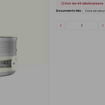
Voir les 40 déclinaisons
Documents liés :
Fiche de sécur
Diminuer
A
de
d
1
1