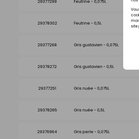
29377299
Feutrine - 0,075L
Vous
cook
mois
29378302
Feutrine - 0,5L
site
29377268
Gris gustavien - 0,075L
29378272
Gris gustavien - 0,5L
29377251
Gris nuée - 0,075L
29378265
Gris nuée - 0,5L
29376964
Gris perle - 0,075L