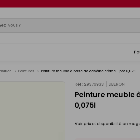
Po
finition
Peintures
Peinture meuble à base de caséine crème - pot 0,075l
Réf : 29376933
LIBERON
Peinture meuble à
0,075l
Voir prix et disponibilité en mag