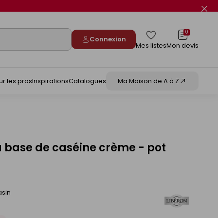
Fer
le
flas
info
0
Connexion
Mes listes
Mon devis
ur les pros
Inspirations
Catalogues
Ma Maison de A à Z
 base de caséine crème - pot
asin