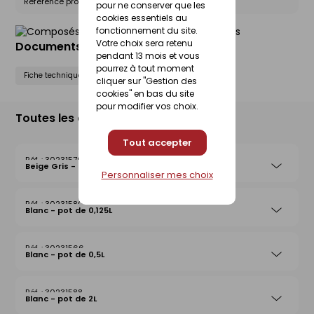
Référence produit nationale Gedimat :
30231593
pour ne conserver que les
cookies essentiels au
fonctionnement du site.
Votre choix sera retenu
Documents liés
pendant 13 mois et vous
pourrez à tout moment
Fiche technique
Fiche de sécurité (FdS)
cliquer sur "Gestion des
cookies" en bas du site
pour modifier vos choix.
Toutes les déclinaisons
Tout accepter
30231579
Beige Gris - pot de 0,5L
Personnaliser mes choix
30231580
Blanc - pot de 0,125L
30231566
Blanc - pot de 0,5L
30231588
Blanc - pot de 2L