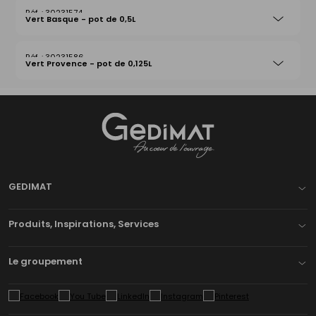
30231574
Vert Basque - pot de 0,5L
30231586
Vert Provence - pot de 0,125L
Gedimat
- AU COEUR DE L'OUVRAGE
GEDIMAT
Produits, Inspirations, Services
Le groupement