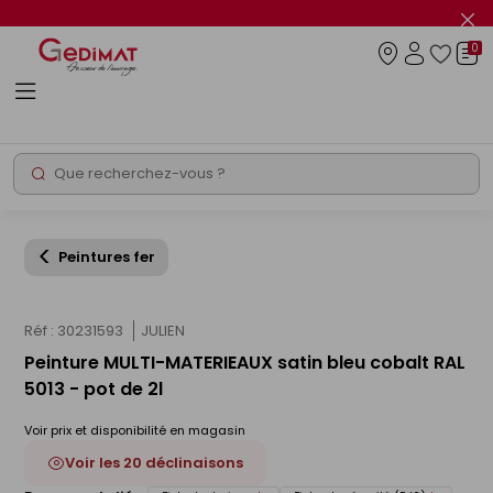
Panneau de gestion des cookies
Fer
le
0
flas
Connexio
info
Rechercher
Chantier express
Peintures fer
Réf : 30231593
JULIEN
Peinture MULTI-MATERIEAUX satin bleu cobalt RAL
5013 - pot de 2l
Voir prix et disponibilité en magasin
Voir les 20 déclinaisons