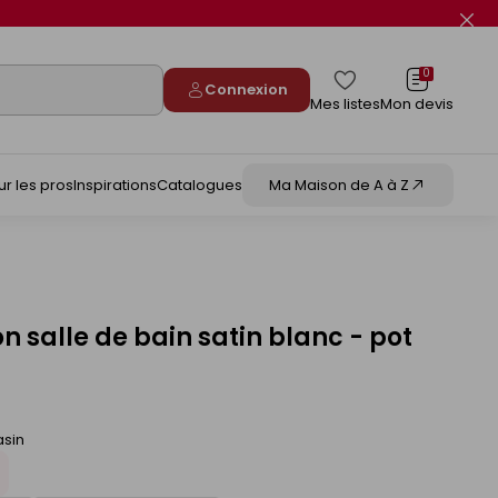
Fer
le
flas
info
0
Connexion
Mes listes
Mon devis
ur les pros
Inspirations
Catalogues
Ma Maison de A à Z
n salle de bain satin blanc - pot
asin