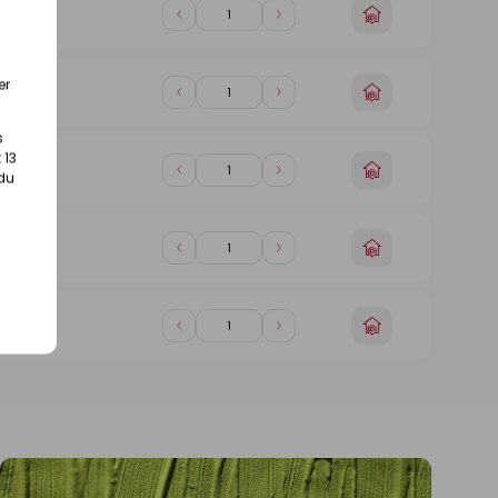
Choisir
Diminuer
Augmenter
magasin)
un
de
de
magasin
1
1
er
Choisir
Diminuer
Augmenter
magasin)
un
de
de
magasin
s
1
1
 13
Choisir
 du
Diminuer
Augmenter
magasin)
un
de
de
magasin
1
1
Choisir
Diminuer
Augmenter
magasin)
un
de
de
magasin
1
1
Choisir
Diminuer
Augmenter
magasin)
un
de
de
magasin
1
1