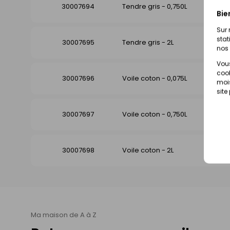
30007694
Tendre gris - 0,750L
Bie
Sur 
stat
30007695
Tendre gris - 2L
nos 
Vous
cook
30007696
Voile coton - 0,075L
mois
site
30007697
Voile coton - 0,750L
30007698
Voile coton - 2L
Ma maison de A à Z