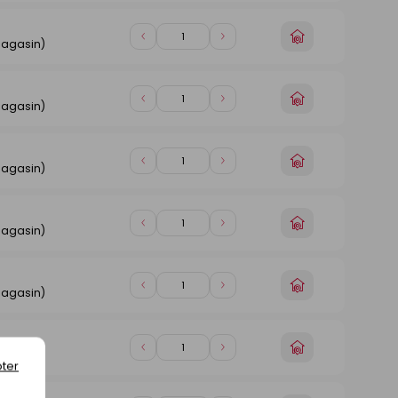
magasin
1
1
Choisir
Diminuer
Augmenter
magasin)
un
de
de
magasin
1
1
Choisir
Diminuer
Augmenter
magasin)
un
de
de
magasin
1
1
Choisir
Diminuer
Augmenter
magasin)
un
de
de
magasin
1
1
Choisir
Diminuer
Augmenter
magasin)
un
de
de
magasin
1
1
Choisir
Diminuer
Augmenter
magasin)
un
de
de
magasin
1
1
Choisir
Diminuer
Augmenter
magasin)
un
ter
de
de
magasin
1
1