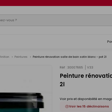
Po
finition
Peintures
Peinture rénovation salle de bain satin blanc - pot 2l
Réf : 30007665
V33
Peinture rénovatio
2l
Voir prix et disponibilité en mag
Voir les 15 déclinaisons