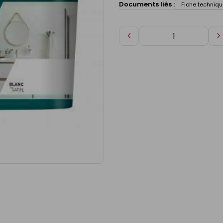
Documents liés :
Fiche techniqu
Diminuer
A
de
d
1
1