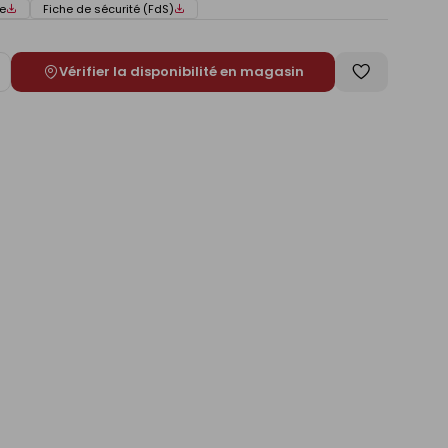
e
Fiche de sécurité (FdS)
Vérifier la disponibilité en magasin
ugmenter
Enregistrer
e
comme
liste