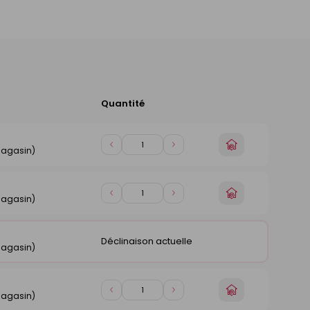
Quantité
Ajouter
au
panier
Choisir
Diminuer
Augmenter
magasin)
un
de
de
magasin
1
1
Choisir
Diminuer
Augmenter
magasin)
un
de
de
magasin
1
1
Déclinaison actuelle
magasin)
Choisir
Diminuer
Augmenter
magasin)
un
de
de