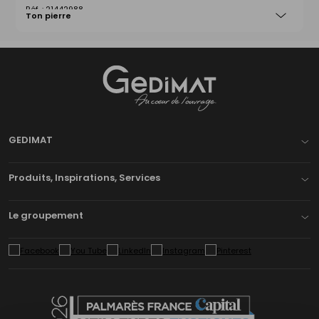
21442988
Ton pierre
Gedimat
- AU COEUR DE L'OUVRAGE
GEDIMAT
Produits, Inspirations, Services
Le groupement