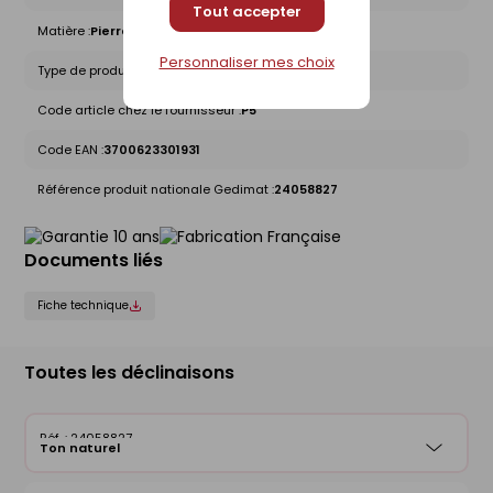
Tout accepter
Matière :
Pierre reconstituée - béton
Personnaliser mes choix
Type de produit :
Plaquettes de parement
Code article chez le fournisseur :
P5
Code EAN :
3700623301931
Référence produit nationale Gedimat :
24058827
Documents liés
Fiche technique
Toutes les déclinaisons
24058827
Ton naturel