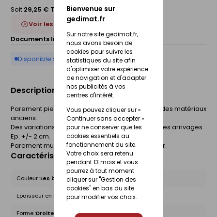
Bienvenue sur
Soit
29,25 € TTC
/Boite
gedimat.fr
Voir les 2 déclinaisons
Sur notre site gedimat.fr,
Documents liés :
Fiche technique
nous avons besoin de
cookies pour suivre les
Disponible sur commande
statistiques du site afin
d'optimiser votre expérience
de navigation et d'adapter
nos publicités à vos
Description du produit
centres d'intérêt.
Parement pierre à pierre. Restitue l'authenticité des matériaux
Vous pouvez cliquer sur «
anciens.
Continuer sans accepter »
Des variations de nuances existent en fonction des arrivages.
pour ne conserver que les
Ep. +/- 2 cm.
cookies essentiels au
fonctionnement du site.
Parement mural compatible extérieur et intérieur.
Votre choix sera retenu
Caractéristiques du produit
pendant 13 mois et vous
pourrez à tout moment
Couleur :
Les bruns et naturels
cliquer sur "Gestion des
cookies" en bas du site
Epaisseur en mm :
2
pour modifier vos choix.
Forme :
Droites