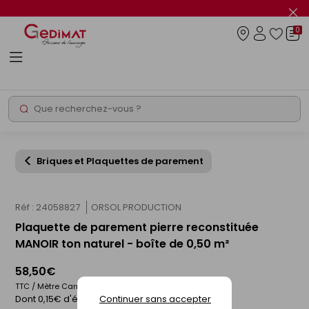
Panneau de gestion des cookies
Fer
le
0
flas
Connexio
info
Rechercher
Chantier express
Briques et Plaquettes de parement
Réf : 24058827
ORSOL PRODUCTION
Plaquette de parement pierre reconstituée
MANOIR ton naturel - boîte de 0,50 m²
58,50€
TTC / Mètre Carré
Dont 0,15€ d'éco-participation
Continuer sans accepter