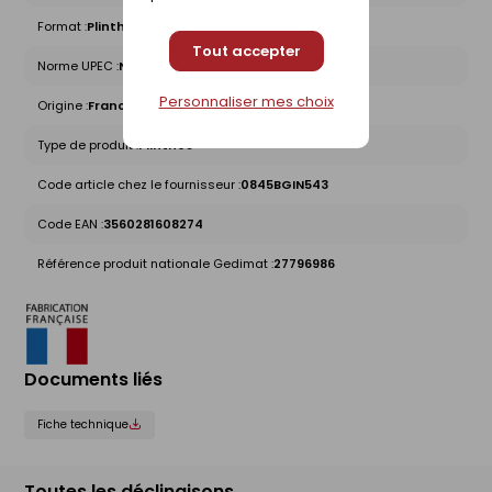
Format :
Plinthe
Tout accepter
Norme UPEC :
Non concerné
Personnaliser mes choix
Origine :
France
Type de produit :
Plinthes
Code article chez le fournisseur :
0845BGIN543
Code EAN :
3560281608274
Référence produit nationale Gedimat :
27796986
Documents liés
Fiche technique
Toutes les déclinaisons