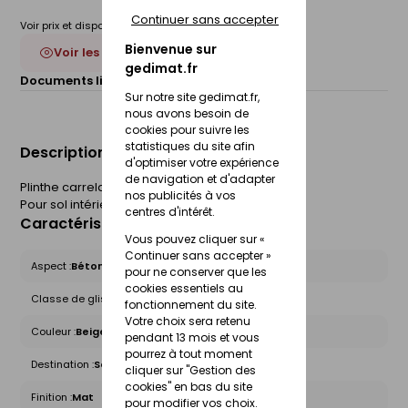
Continuer sans accepter
Voir prix et disponibilité en magasin
Bienvenue sur
Voir les 3 déclinaisons
gedimat.fr
Documents liés :
Fiche technique
Sur notre site gedimat.fr,
nous avons besoin de
cookies pour suivre les
statistiques du site afin
Description du produit
d'optimiser votre expérience
de navigation et d'adapter
Plinthe carrelage pour sol ESTATE. l.8 x L.45 cm.
nos publicités à vos
Pour sol intérieur.
centres d'intérêt.
Caractéristiques du produit
Vous pouvez cliquer sur «
Continuer sans accepter »
Aspect :
Béton
pour ne conserver que les
cookies essentiels au
Classe de glissance (R) :
Non concerné
fonctionnement du site.
Votre choix sera retenu
Couleur :
Beige
pendant 13 mois et vous
pourrez à tout moment
Destination :
Sol intérieur
cliquer sur "Gestion des
cookies" en bas du site
Finition :
Mat
pour modifier vos choix.