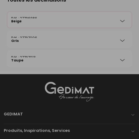
27796986
Beige
27797006
Gris
27797013
Taupe
Gedimat
- AU COEUR DE L'OUVRAGE
GEDIMAT
Produits, Inspirations, Services