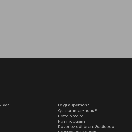
vices
Le groupement
Qui sommes-nous ?
Notre histoire
Nos magasins
Devenez adhérent Gedicoop
Gedimat et le rugby