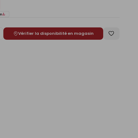
e
Vérifier la disponibilité en magasin
ugmenter
Enregistrer
e
comme
liste