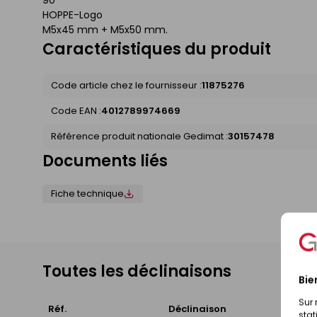
HOPPE-Logo
M5x45 mm + M5x50 mm.
Caractéristiques du produit
Code article chez le fournisseur :
11875276
Code EAN :
4012789974669
Référence produit nationale Gedimat :
30157478
Documents liés
Fiche technique
Toutes les déclinaisons
Bie
Sur 
Réf.
Déclinaison
Dispon
stat