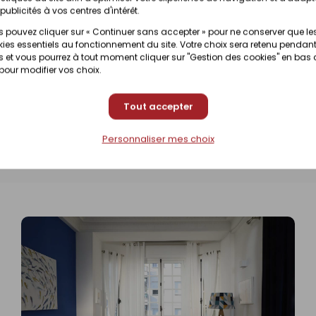
publicités à vos centres d'intérêt.
Prix en magasin
 pouvez cliquer sur « Continuer sans accepter » pour ne conserver que le
onible sous 10 jours
(contactez votre magasin
ies essentiels au fonctionnement du site. Votre choix sera retenu pendant
 et vous pourrez à tout moment cliquer sur "Gestion des cookies" en bas
 pour modifier vos choix.
Prix en magasin
onible sous 10 jours
(contactez votre magasin
Tout accepter
Prix en magasin
onible sous 10 jours
Personnaliser mes choix
(contactez votre magasin