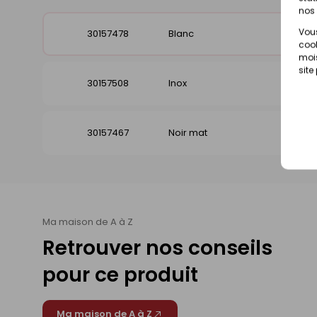
nos 
Vous
30157478
Blanc
Disp
cook
mois
site
30157508
Inox
Disp
30157467
Noir mat
Disp
Ma maison de A à Z
Retrouver nos conseils
pour ce produit
Ma maison de A à Z