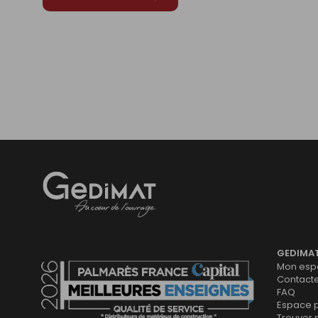
Gedimat
- AU COEUR DE L'OUVRAGE
GEDIMA
Mon espa
Contact
FAQ
Espace 
Trouver