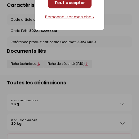
Tout accepter
Caractéristiques du produit
Personnaliser mes choix
Code article chez le fournisseur :
1558805
Code EAN :
8022452265518
Référence produit nationale Gedimat :
30246080
Documents liés
Fiche technique
Fiche de sécurité (FdS)
Toutes les déclinaisons
30246079
2 kg
30246081
20 kg