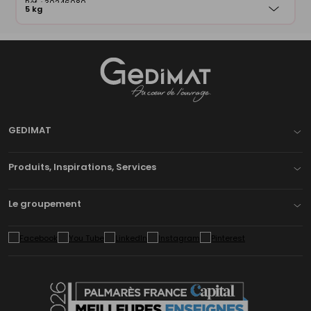
30246080
5 kg
Gedimat
- AU COEUR DE L'OUVRAGE
GEDIMAT
Produits, Inspirations, Services
Le groupement