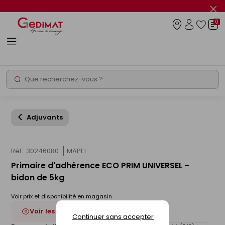
Panneau de gestion des cookies
Fer
le
0
flas
Connexio
info
Rechercher
Chantier express
Adjuvants
Réf : 30246080
MAPEI
Primaire d'adhérence ECO PRIM UNIVERSEL -
bidon de 5kg
Voir prix et disponibilité en magasin
Voir les 3 déclinaisons
Continuer sans accepter