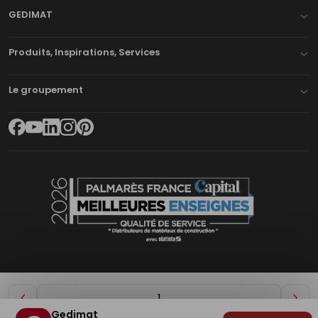
GEDIMAT
Produits, Inspirations, Services
Le groupement
Diminuer
Aug
Gedimat
de
de
Plan du site
Mentions légales
Cookies
Déclaration d'accessibilité