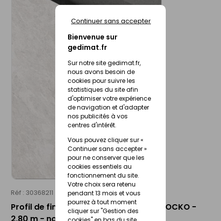
Continuer sans accepter
Bienvenue sur
gedimat.fr
Sur notre site gedimat.fr,
nous avons besoin de
cookies pour suivre les
statistiques du site afin
d'optimiser votre expérience
de navigation et d'adapter
nos publicités à vos
centres d'intérêt.
Vous pouvez cliquer sur «
Continuer sans accepter »
pour ne conserver que les
cookies essentiels au
fonctionnement du site.
Votre choix sera retenu
Réf : 30368211
pendant 13 mois et vous
pourrez à tout moment
Profil de finition en C panneau mural ROCKO -
cliquer sur "Gestion des
2,80 m - noir
cookies" en bas du site