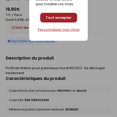
pour modifier vos choix.
19,90€
TTC / Pièce
Tout accepter
Dont 0,03€ d'éco-participation
Voir les 4 déclinaisons
Personnaliser mes choix
Disponible sur commande
Description du produit
Profil de finition pour panneaux mural ROCKO. Se découpe
facilement.
Caractéristiques du produit
Code article chez le fournisseur :
PROFSPC-C-BLACK
Code EAN :
5907555422590
Référence produit nationale Gedimat :
30368211