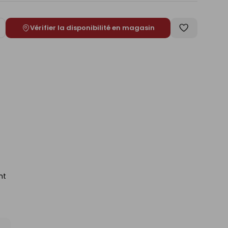
Vérifier la disponibilité en magasin
ugmenter
Enregistrer
e
comme
liste
nt