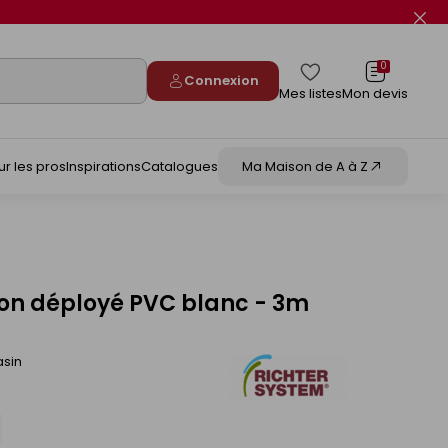
Fer
le
flas
info
0
Connexion
Mes listes
Mon devis
ur les pros
Inspirations
Catalogues
Ma Maison de A à Z
ation déployé PVC blanc - 3m
asin