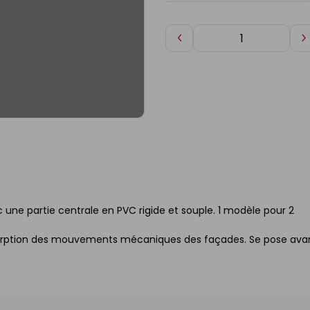
Diminuer
A
de
d
1
1
 une partie centrale en PVC rigide et souple. 1 modèle pour 2
absorption des mouvements mécaniques des façades. Se pose ava