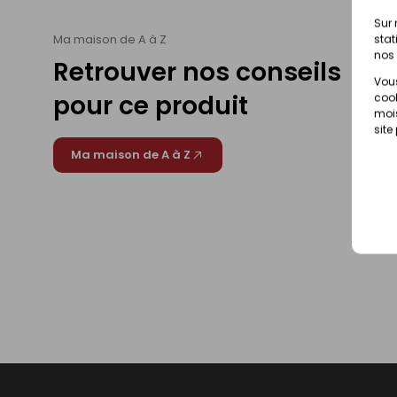
Sur 
Ma maison de A à Z
stat
nos 
Retrouver nos conseils
Vous
pour ce produit
cook
mois
site
Ma maison de A à Z