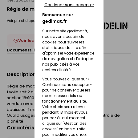
Réf : 20020712
MONDELIN
Continuer sans accepter
Règle de maçon 100x18mm - 2,5m
Bienvenue sur
gedimat.fr
Voir prix et disponibilité en magasin
Sur notre site gedimat.fr,
nous avons besoin de
Voir les 5 déclinaisons
cookies pour suivre les
statistiques du site afin
Documents liés :
Fiche technique
d'optimiser votre expérience
de navigation et d'adapter
nos publicités à vos
centres d'intérêt.
Description du produit
Vous pouvez cliquer sur «
Continuer sans accepter »
Règle de maçon en aluminium
pour ne conserver que les
1 voile soit 2 alvéoles
cookies essentiels au
section 18x100 mm
fonctionnement du site.
vendue avec embouts plastique
Votre choix sera retenu
épaisseur 1 mm +/- 0,05.
pendant 13 mois et vous
Outil à usages multiples pour dressement et contrôle de
pourrez à tout moment
planéité.
cliquer sur "Gestion des
Caractéristiques du produit
cookies" en bas du site
pour modifier vos choix.