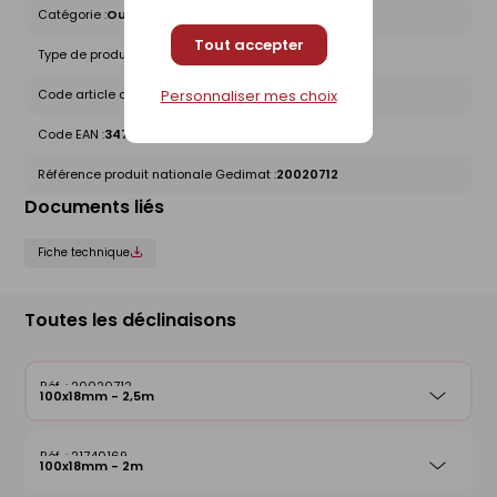
Catégorie :
Outils de maçonnerie
Tout accepter
Type de produit :
Règles alu - Equerres
Personnaliser mes choix
Code article chez le fournisseur :
351250
Code EAN :
3479133512501
Référence produit nationale Gedimat :
20020712
Documents liés
Fiche technique
Toutes les déclinaisons
20020712
100x18mm - 2,5m
21740169
100x18mm - 2m