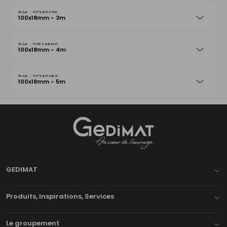
21740176
100x18mm - 3m
21514890
100x18mm - 4m
21740183
100x18mm - 5m
Gedimat
- AU COEUR DE L'OUVRAGE
GEDIMAT
Produits, Inspirations, Services
Le groupement