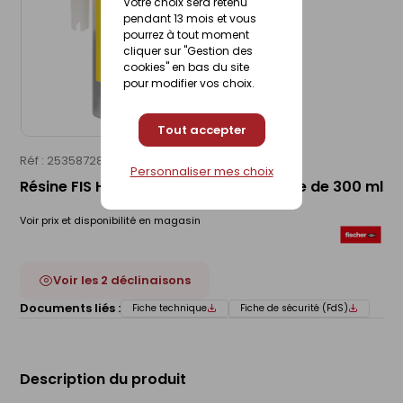
Votre choix sera retenu
pendant 13 mois et vous
pourrez à tout moment
cliquer sur "Gestion des
cookies" en bas du site
pour modifier vos choix.
Tout accepter
Réf : 25358728
FISCHER
Personnaliser mes choix
Résine FIS HT II 300T pierre - cartouche de 300 ml
Voir prix et disponibilité en magasin
Voir les 2 déclinaisons
Documents liés :
Fiche technique
Fiche de sécurité (FdS)
Description du produit