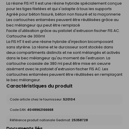
La résine FIS HT II est une résine hybride spécialement conçue
pour les tiges filetées et qui s'adapte à tous les supports
Agréé pour béton fissuré, béton non fissuré et la maçonnerie
Les cartouches entamées peuvent être réutilisées grâce au
bec mélangeur qui peut être remplacé
Facile d'utilisation grâce au pistolet d'extrusion fischer FIS AC.
Cartouche de 300ml
La FIS HT II est une résine hybride d'injection bicomposant
sans styrène. La résine et le durcisseur sont stockés dans
deux compartiments distincts et ne sont mélangés et activés
dans le bec mélangeur qu'au moment de l'extrusion. La
cartouche coaxiale de 380 ml peut être mise en oeuvre
aisément avec le pistolet d'extrusion fischer FIS AC. Les
cartouches entamées peuvent être réutilisées en remplaçant
le bec mélangeur.
Caractéristiques du produit
Code article chez le fournisseur :
520104
Code EAN :
4048962166668
Référence produit nationale Gedimat :
25358728
Documents liés