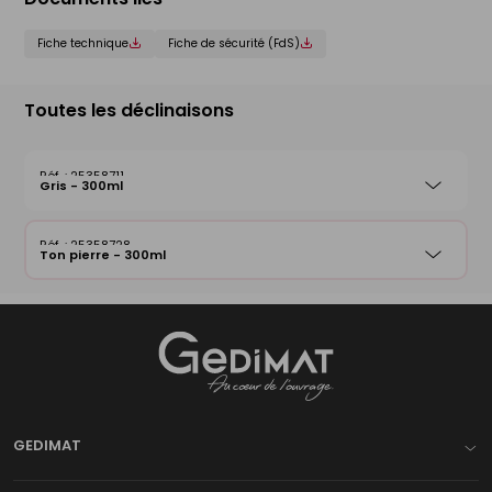
Fiche technique
Fiche de sécurité (FdS)
Toutes les déclinaisons
25358711
Gris - 300ml
25358728
Ton pierre - 300ml
Gedimat
- AU COEUR DE L'OUVRAGE
GEDIMAT