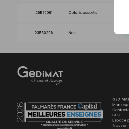
26579061
Coloris assortis
23580206
Noir
Gedimat
- AU COEUR DE L'OUVRAGE
GEDIMA
Mon espa
Contact
FAQ
Espace 
Trouver