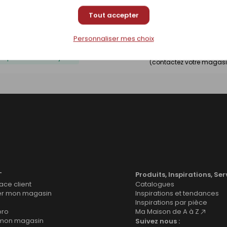
Tout accepter
Prix en magasin
Disponible sous 10 jours
(contactez votre magasi
Personnaliser mes choix
Prix en magasin
Disponible sous 10 jours
(contactez votre magasi
T
Produits, Inspirations, Ser
ce client
Catalogues
er mon magasin
Inspirations et tendances
Inspirations par pièce
pro
Ma Maison de A à Z
 mon magasin
Suivez nous :