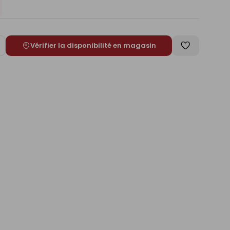
Vérifier la disponibilité en magasin
ugmenter
Enregistrer
e
comme
liste