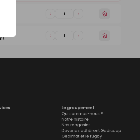
Choisir
Diminuer
Augmenter
n)
un
de
de
magasin
1
1
Choisir
Diminuer
Augmenter
n)
un
de
de
magasin
1
1
vices
Le groupement
Qui sommes-nous ?
Notre histoire
Nos magasins
Devenez adhérent Gedicoop
Gedimat et le rugby