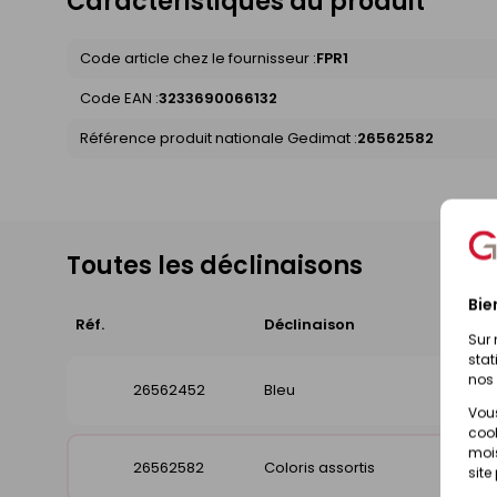
Caractéristiques du produit
Code article chez le fournisseur :
FPR1
Code EAN :
3233690066132
Référence produit nationale Gedimat :
26562582
Toutes les déclinaisons
Bie
Réf.
Déclinaison
Di
Sur 
stat
nos 
26562452
Bleu
Vous
cook
mois
26562582
Coloris assortis
site