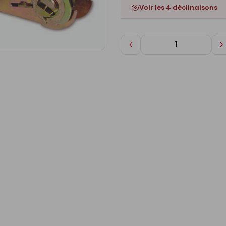
Voir les 4 déclinaisons
Diminuer
A
de
d
1
1