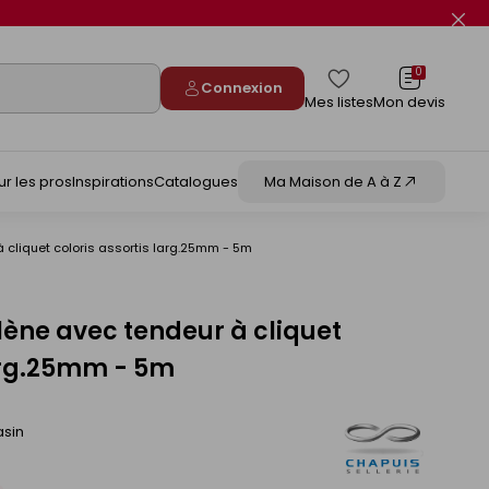
Fer
le
flas
info
0
Connexion
Mes listes
Mon devis
ur les pros
Inspirations
Catalogues
Ma Maison de A à Z
 cliquet coloris assortis larg.25mm - 5m
ène avec tendeur à cliquet
larg.25mm - 5m
asin