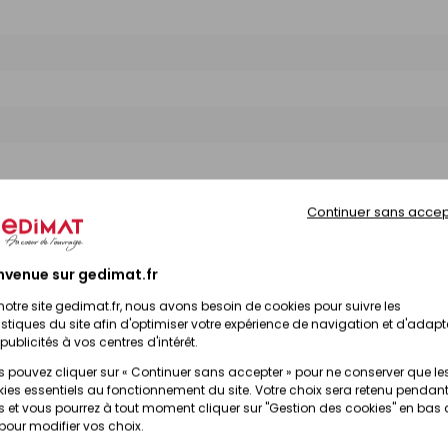
Continuer sans accep
nvenue sur gedimat.fr
sponibilité
Prix TTC
notre site gedimat.fr, nous avons besoin de cookies pour suivre les
istiques du site afin d'optimiser votre expérience de navigation et d'adapt
publicités à vos centres d'intérêt.
Prix en magasin
Disponible sous 10 jours
(contactez votre magasi
 pouvez cliquer sur « Continuer sans accepter » pour ne conserver que le
ies essentiels au fonctionnement du site. Votre choix sera retenu pendant
 et vous pourrez à tout moment cliquer sur "Gestion des cookies" en bas
Prix en magasin
Disponible sous 10 jours
 pour modifier vos choix.
(contactez votre magasi