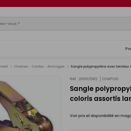
Po
timent
Chaines - Cordes - Arrimages
Sangle polypropylène avec tendeur à
Réf : 26562582
CHAPUIS
Sangle polypropyl
coloris assortis 
Voir prix et disponibilité en mag