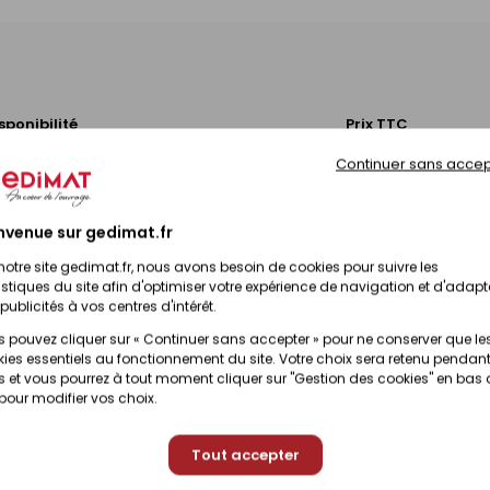
sponibilité
Prix TTC
Continuer sans accep
Prix en magasin
Disponibilité selon magasin
(contactez votre ma
nvenue sur gedimat.fr
Prix en magasin
Disponible sous 10 jours
notre site gedimat.fr, nous avons besoin de cookies pour suivre les
(contactez votre ma
istiques du site afin d'optimiser votre expérience de navigation et d'adapt
publicités à vos centres d'intérêt.
 pouvez cliquer sur « Continuer sans accepter » pour ne conserver que le
ies essentiels au fonctionnement du site. Votre choix sera retenu pendant
 et vous pourrez à tout moment cliquer sur "Gestion des cookies" en bas
 pour modifier vos choix.
Tout accepter