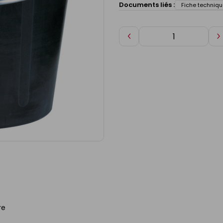
Documents liés :
Fiche techniqu
Diminuer
A
de
d
1
1
re