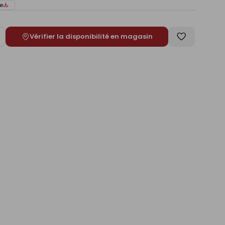
e
Vérifier la disponibilité en magasin
ugmenter
Enregistrer
e
comme
liste