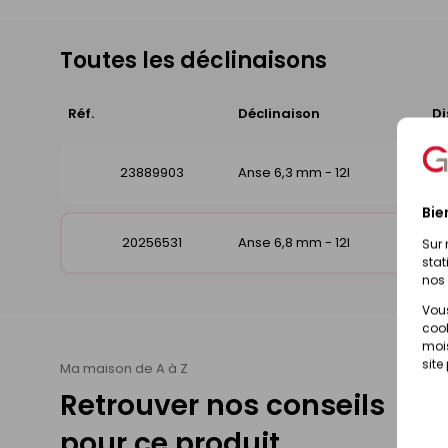
Toutes les déclinaisons
Réf.
Déclinaison
Di
23889903
Anse 6,3 mm - 12l
Bie
20256531
Anse 6,8 mm - 12l
Sur 
stat
nos 
Vous
cook
mois
site
Ma maison de A à Z
Retrouver nos conseils
pour ce produit