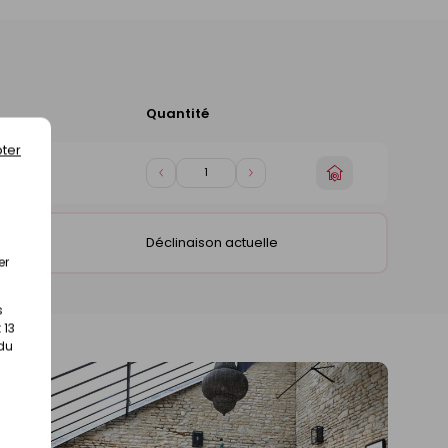
Quantité
Ajouter
au
ter
panier
Choisir
Diminuer
Augmenter
gasin)
un
de
de
magasin
1
1
Déclinaison actuelle
gasin)
er
s
 13
 du