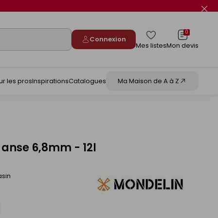
Fer
le
flas
info
0
Connexion
Mes listes
Mon devis
ur les pros
Inspirations
Catalogues
Ma Maison de A à Z
 anse 6,8mm - 12l
asin