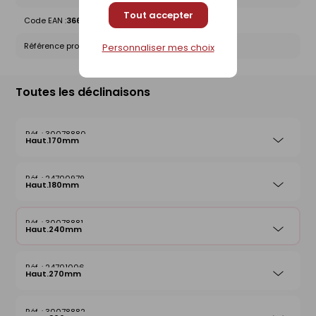
Tout accepter
Code EAN :
3663349010023
Référence produit nationale Gedimat :
30078881
Personnaliser mes choix
Toutes les déclinaisons
30078880
Haut.170mm
24700979
Haut.180mm
30078881
Haut.240mm
24701006
Haut.270mm
30078882