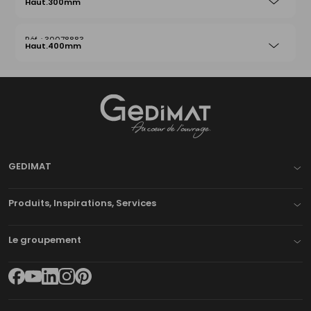
Haut.300mm
30078883
Haut.400mm
Gedimat
- AU COEUR DE L'OUVRAGE
GEDIMAT
Produits, Inspirations, Services
Le groupement