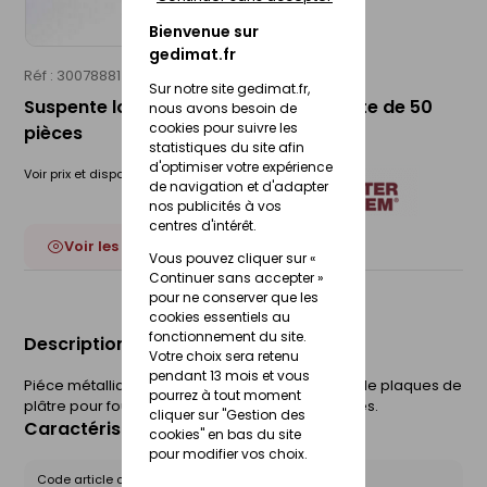
Bienvenue sur
gedimat.fr
Réf : 30078881
RICHTER SYSTEM
Sur notre site gedimat.fr,
Suspente longue plate - 240mm - boîte de 50
nous avons besoin de
cookies pour suivre les
pièces
statistiques du site afin
d'optimiser votre expérience
Voir prix et disponibilité en magasin
de navigation et d'adapter
nos publicités à vos
centres d'intérêt.
Voir les 6 déclinaisons
Vous pouvez cliquer sur «
Continuer sans accepter »
pour ne conserver que les
cookies essentiels au
fonctionnement du site.
Description du produit
Votre choix sera retenu
pendant 13 mois et vous
Piéce métallique en acier pour plafond à base de plaques de
pourrez à tout moment
plâtre pour fourrure F55 et F47. Boîte de 50 pièces.
cliquer sur "Gestion des
Caractéristiques du produit
cookies" en bas du site
pour modifier vos choix.
Code article chez le fournisseur :
509502