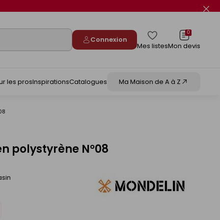
Fer
le
flas
info
0
Connexion
Mes listes
Mon devis
ur les pros
Inspirations
Catalogues
Ma Maison de A à Z
08
n polystyrène N°08
asin