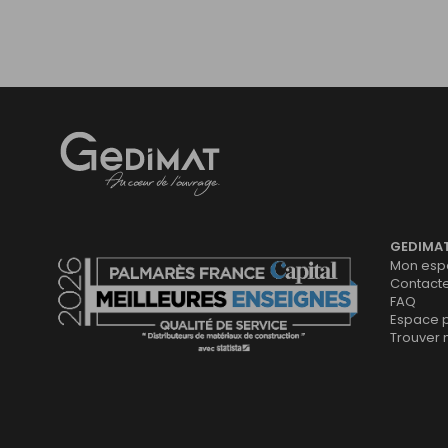
Gedimat
- AU COEUR DE L'OUVRAGE
GEDIMA
Mon espa
Contact
FAQ
Espace 
Trouver