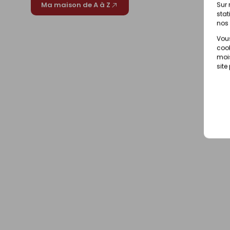
Ma maison de A à Z
Sur 
stat
nos 
Vous
cook
mois
site