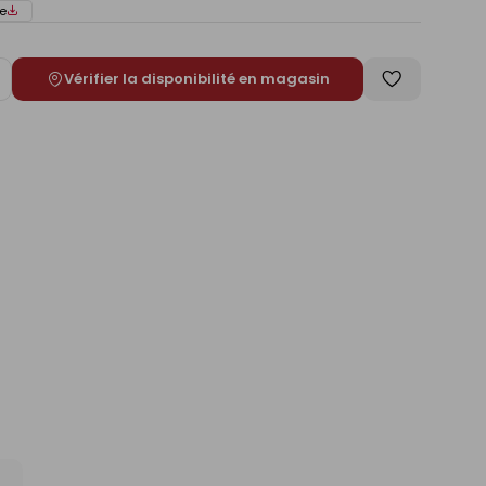
e
Vérifier la disponibilité en magasin
ugmenter
Enregistrer
e
comme
liste