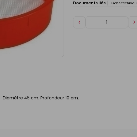
Documents liés :
Fiche techniqu
Diminuer
A
de
d
1
1
s. Diamètre 45 cm. Profondeur 10 cm.