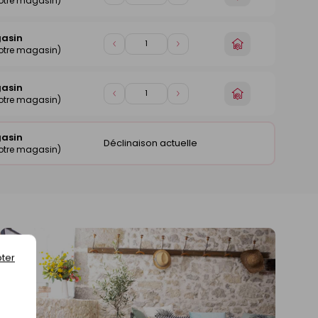
otre magasin)
un
de
de
magasin
1
1
gasin
Choisir
Diminuer
Augmenter
otre magasin)
un
de
de
magasin
1
1
gasin
Choisir
Diminuer
Augmenter
otre magasin)
un
de
de
magasin
1
1
gasin
Déclinaison actuelle
otre magasin)
ter