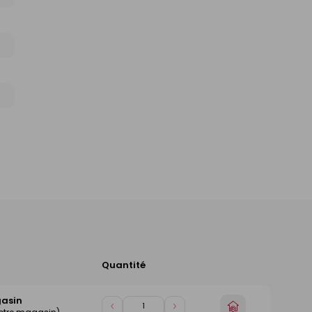
Quantité
Ajouter
au
panier
gasin
Choisir
Diminuer
Augmenter