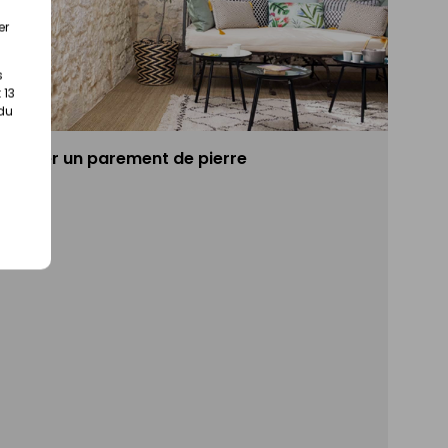
er
s
 13
 du
Poser un parement de pierre