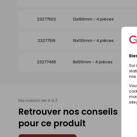
23277502
12x160mm - 4 pièces
23277519
16x130mm - 4 pièces
Bie
23277465
8x100mm - 4 pièces
Sur 
stat
nos 
Vous
cook
mois
Ma maison de A à Z
site
Retrouver nos conseils
pour ce produit