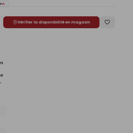
e
Vérifier la disponibilité en magasin
ugmenter
Enregistrer
e
comme
liste
es
ne
,