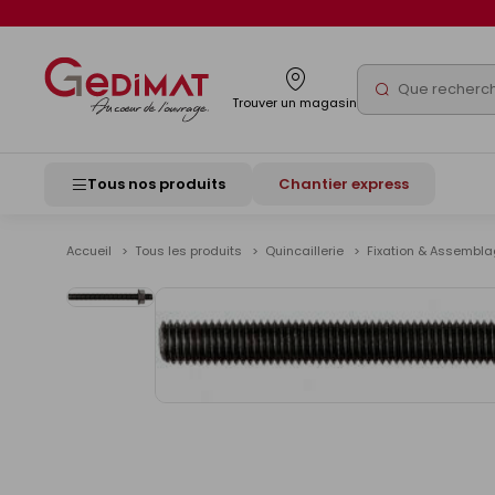
Panneau de gestion des cookies
Rechercher
Trouver un magasin
Tous nos produits
Chantier express
Accueil
Tous les produits
Quincaillerie
Fixation & Assembl
Voir
les
images