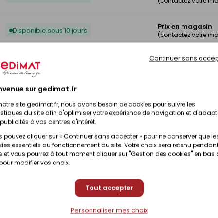
(contactez votre m
Prix en magasin
Disponible sous 10 jours
(contactez votre m
Continuer sans accep
Prix en magasin
Disponible sur commande
(contactez votre m
nvenue sur gedimat.fr
Prix en magasin
Disponible sous 10 jours
(contactez votre m
notre site gedimat.fr, nous avons besoin de cookies pour suivre les
istiques du site afin d'optimiser votre expérience de navigation et d'adapt
publicités à vos centres d'intérêt.
 pouvez cliquer sur « Continuer sans accepter » pour ne conserver que le
ies essentiels au fonctionnement du site. Votre choix sera retenu pendant
 et vous pourrez à tout moment cliquer sur "Gestion des cookies" en bas
 pour modifier vos choix.
Tout accepter
Personnaliser mes choix