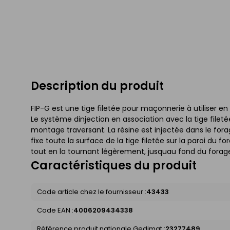
Description du produit
FIP-G est une tige filetée pour maçonnerie à utiliser e
Le système dinjection en association avec la tige filet
montage traversant. La résine est injectée dans le forage
fixe toute la surface de la tige filetée sur la paroi du 
tout en la tournant légèrement, jusquau fond du forage
Caractéristiques du produit
Code article chez le fournisseur :
43433
Code EAN :
4006209434338
Référence produit nationale Gedimat :
23277489