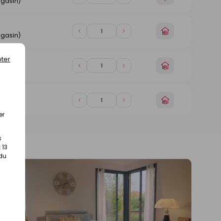
Diminuer
Augmenter
agasin)
un
de
de
magasin
1
1
Choisir
Diminuer
Augmenter
agasin)
un
de
de
magasin
1
1
ter
Choisir
Diminuer
Augmenter
agasin)
un
de
de
magasin
1
1
Choisir
Diminuer
Augmenter
agasin)
un
de
de
er
magasin
1
1
s
 13
 du