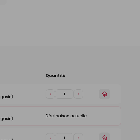
Quantité
Ajouter
au
panier
Choisir
Diminuer
Augmenter
agasin)
un
de
de
magasin
1
1
Déclinaison actuelle
agasin)
Choisir