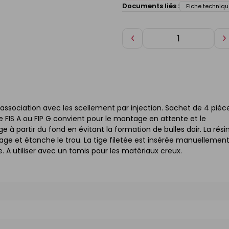
Documents liés :
Fiche techniqu
Diminuer
A
de
d
1
1
n association avec les scellement par injection. Sachet de 4 pièc
ée FIS A ou FIP G convient pour le montage en attente et le
 à partir du fond en évitant la formation de bulles dair. La rési
forage et étanche le trou. La tige filetée est insérée manuellement
. A utiliser avec un tamis pour les matériaux creux.