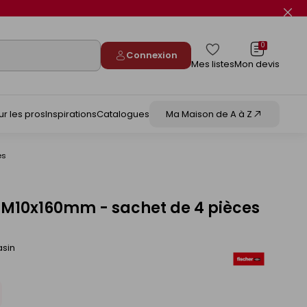
Fer
le
flas
info
0
Connexion
Mes listes
Mon devis
ur les pros
Inspirations
Catalogues
Ma Maison de A à Z
es
 - M10x160mm - sachet de 4 pièces
asin