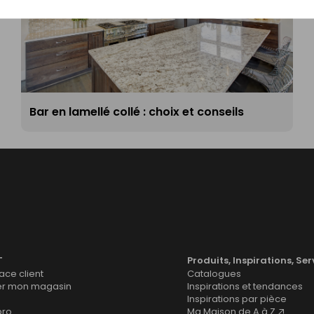
Bar en lamellé collé : choix et conseils
T
Produits, Inspirations, Ser
ce client
Catalogues
er mon magasin
Inspirations et tendances
Inspirations par pièce
pro
Ma Maison de A à Z