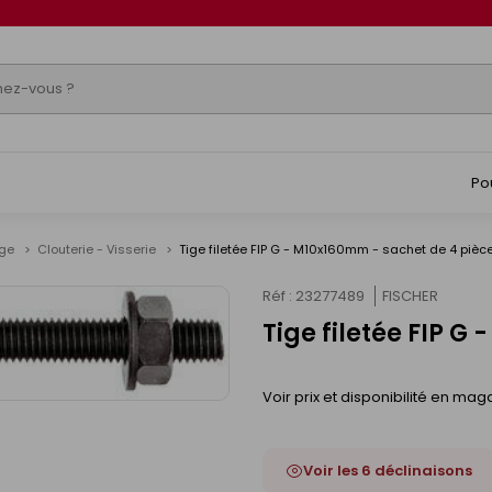
Po
age
Clouterie - Visserie
Tige filetée FIP G - M10x160mm - sachet de 4 pièc
Réf : 23277489
FISCHER
Tige filetée FIP G
Voir prix et disponibilité en mag
Voir les 6 déclinaisons