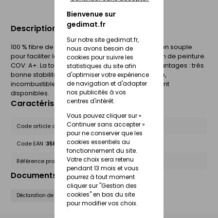
Bienvenue sur
gedimat.fr
Description du produit
Sur notre site gedimat.fr,
100 % fibre de verre apprêtée avec une enduction souple
nous avons besoin de
pour faciliter la pose et réduire la consommation de peinture.
cookies pour suivre les
COV: A+. La toile de verre offre de nombreux avantages : très
statistiques du site afin
bonne stabilité dimensionnelle, haute résistance,
d'optimiser votre expérience
de navigation et d'adapter
incombustible et non toxique. Plusieurs motifs sont
nos publicités à vos
disponibles.
centres d'intérêt.
Caractéristiques du produit
Vous pouvez cliquer sur «
Continuer sans accepter »
Code article chez le fournisseur :
A00136
pour ne conserver que les
cookies essentiels au
Code EAN :
3585501001369
fonctionnement du site.
Votre choix sera retenu
Référence produit nationale Gedimat :
30070843
pendant 13 mois et vous
Documents liés
pourrez à tout moment
cliquer sur "Gestion des
cookies" en bas du site
Déclaration de performance (DOP)
pour modifier vos choix.