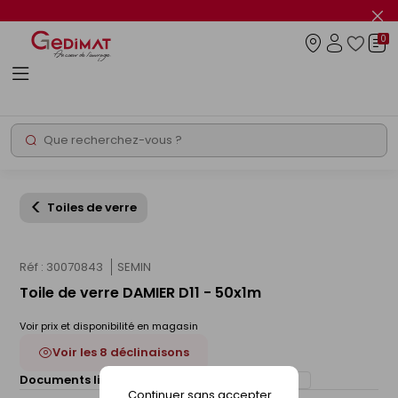
Panneau de gestion des cookies
Fer
le
0
flas
Connexio
info
Rechercher
Chantier express
Toiles de verre
Réf : 30070843
SEMIN
Toile de verre DAMIER D11 - 50x1m
Voir prix et disponibilité en magasin
Voir les 8 déclinaisons
Documents liés :
Déclaration de performance (DOP)
Continuer sans accepter