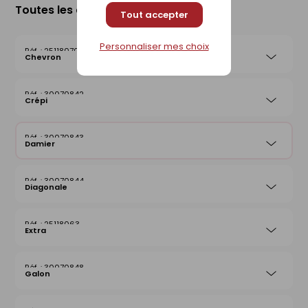
Toutes les déclinaisons
Tout accepter
Personnaliser mes choix
25118070
Chevron
30070842
Crépi
30070843
Damier
30070844
Diagonale
25118063
Extra
30070848
Galon