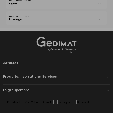
30070849
Ligne
25118094
Losange
Gedimat
- AU COEUR DE L'OUVRAGE
GEDIMAT
Produits, Inspirations, Services
Le groupement