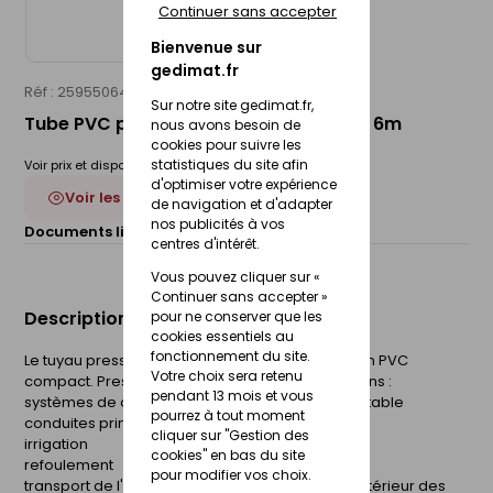
Continuer sans accepter
Bienvenue sur
gedimat.fr
Réf : 25955064
WAVIN
Sur notre site gedimat.fr,
Tube PVC pression à coller PN25 - D25 6m
nous avons besoin de
cookies pour suivre les
statistiques du site afin
Voir prix et disponibilité en magasin
d'optimiser votre expérience
Voir les 2 déclinaisons
de navigation et d'adapter
nos publicités à vos
Documents liés :
Fiche technique
centres d'intérêt.
Vous pouvez cliquer sur «
Continuer sans accepter »
Description du produit
pour ne conserver que les
cookies essentiels au
fonctionnement du site.
Le tuyau pression JC PN 10 de Wavin est conçu en PVC
Votre choix sera retenu
compact. Pression nominale : 10 bars. Applications :
pendant 13 mois et vous
systèmes de canalisation d'adduction d'eau potable
pourrez à tout moment
conduites principales et branchements
cliquer sur "Gestion des
irrigation
cookies" en bas du site
refoulement
pour modifier vos choix.
transport de l'eau en aérien, à l'extérieur et à l'intérieur des