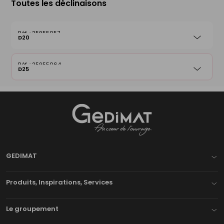
Toutes les déclinaisons
25955057
D20
25955064
D25
Gedimat
- AU COEUR DE L'OUVRAGE
GEDIMAT
Produits, Inspirations, Services
Le groupement