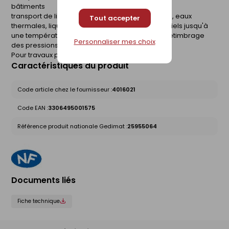
bâtiments
transport de liquides sous pression (eaux brutes, eaux
Tout accepter
thermales, liquides alimentaires, liquides industriels jusqu'à
une température de 45°C avec un facteur de détimbrage
Personnaliser mes choix
des pressions (norme NF T 54034).
Pour travaux publics.
Caractéristiques du produit
Code article chez le fournisseur :
4016021
Code EAN :
3306495001575
Référence produit nationale Gedimat :
25955064
Documents liés
Fiche technique