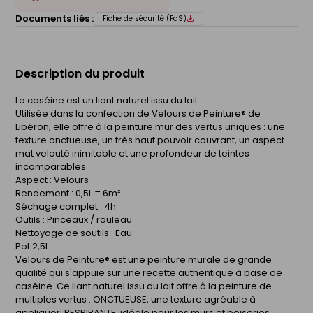
Documents liés :
Fiche de sécurité (FdS)
Description du produit
La caséine est un liant naturel issu du lait
Utilisée dans la confection de Velours de Peinture® de
Libéron, elle offre à la peinture mur des vertus uniques : une
texture onctueuse, un très haut pouvoir couvrant, un aspect
mat velouté inimitable et une profondeur de teintes
incomparables
Aspect : Velours
Rendement : 0,5L = 6m²
Séchage complet : 4h
Outils : Pinceaux / rouleau
Nettoyage de soutils : Eau
Pot 2,5L.
Velours de Peinture® est une peinture murale de grande
qualité qui s'appuie sur une recette authentique à base de
caséine. Ce liant naturel issu du lait offre à la peinture de
multiples vertus : ONCTUEUSE, une texture agréable à
appliquer, RESPIRANTE, idéale pour les murs et boiseries