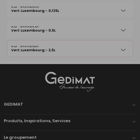
30008300
Vert Luxembourg - 0,125L
30008340
Vert Luxembourg - 0,5L
30008380
Vert Luxembourg - 2,5L
Gedimat
- AU COEUR DE L'OUVRAGE
GEDIMAT
Produits, Inspirations, Services
Le groupement