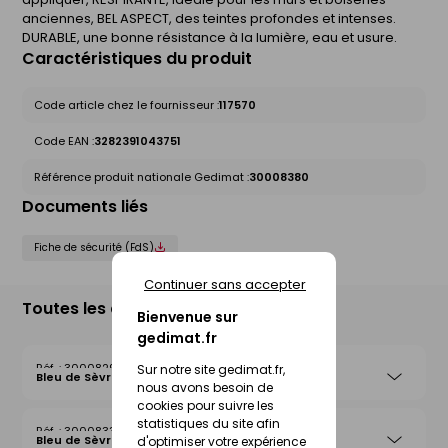
anciennes, BEL ASPECT, des teintes profondes et intenses.
DURABLE, une bonne résistance à la lumière, eau et usure.
Caractéristiques du produit
Code article chez le fournisseur :
117570
Code EAN :
3282391043751
Référence produit nationale Gedimat :
30008380
Documents liés
Fiche de sécurité (FdS)
Continuer sans accepter
Toutes les déclinaisons
Bienvenue sur
gedimat.fr
30008292
Sur notre site gedimat.fr,
Bleu de Sèvres - 0,125L
nous avons besoin de
cookies pour suivre les
statistiques du site afin
30008332
Bleu de Sèvres - 0,5L
d'optimiser votre expérience