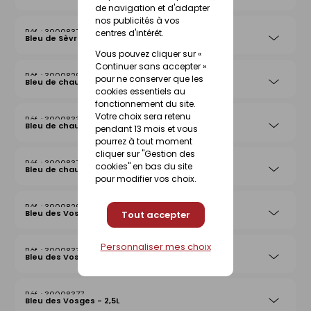
de navigation et d'adapter
nos publicités à vos
30008372
centres d'intérêt.
Bleu de Sèvres - 2,5L
Vous pouvez cliquer sur «
Continuer sans accepter »
30008290
pour ne conserver que les
Bleu de chauffe - 0,125L
cookies essentiels au
fonctionnement du site.
Votre choix sera retenu
30008330
Bleu de chauffe - 0,5L
pendant 13 mois et vous
pourrez à tout moment
cliquer sur "Gestion des
30008370
cookies" en bas du site
Bleu de chauffe - 2,5L
pour modifier vos choix.
30008297
Bleu des Vosges - 0,125L
Tout accepter
Personnaliser mes choix
30008337
Bleu des Vosges - 0,5L
30008377
Bleu des Vosges - 2,5L