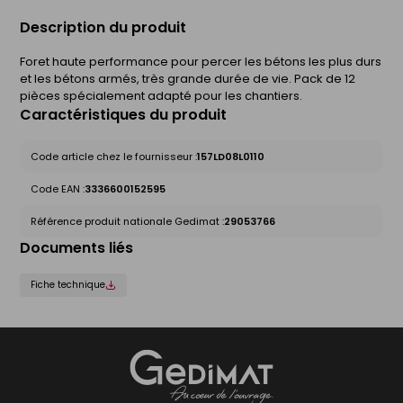
Description du produit
Foret haute performance pour percer les bétons les plus durs
et les bétons armés, très grande durée de vie. Pack de 12
pièces spécialement adapté pour les chantiers.
Caractéristiques du produit
Code article chez le fournisseur :
157LD08L0110
Code EAN :
3336600152595
Référence produit nationale Gedimat :
29053766
Documents liés
Fiche technique
Gedimat
- AU COEUR DE L'OUVRAGE