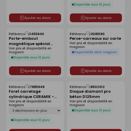
Disponible sous 10 jours
Ajouter au devis
Ajouter au devis
Référence :
21455940
Référence :
23085190
Enregistrer
Enregistrer
Porte-embout
Perce-carreaux sur carte
comme
comme
Voir prix et disponibilité en
magnétique spécial
liste
liste
magasin
Voir prix et disponibilité en
placo hexagonal - 60mm
magasin
Disponibilité selon magasin
Disponible sous 10 jours
Ajouter au devis
Ajouter au devis
Référence :
27885949
Référence :
28502012
Enregistrer
Enregistrer
Foret carrelage
Disque diamant pro
comme
comme
cylindrique CERAMIK -
béton D125mm
liste
liste
Voir prix et disponibilité en
Voir prix et disponibilité en
6x100mm
magasin
magasin
Déclinaison
Disponible sous 10 jours
Disponible sous 10 jours