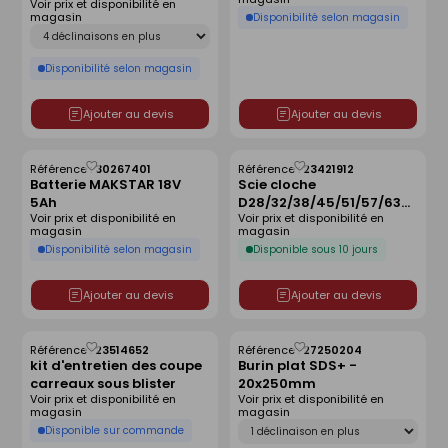
Voir prix et disponibilité en
magasin
Disponibilité selon magasin
Déclinaison
Disponibilité selon magasin
Ajouter au devis
Ajouter au devis
Référence :
30267401
Référence :
23421912
Enregistrer
Enregistrer
Batterie MAKSTAR 18V
Scie cloche
comme
comme
5Ah
D28/32/38/45/51/57/63
liste
liste
Voir prix et disponibilité en
Voir prix et disponibilité en
multi-lames de 7 - 25mm
magasin
magasin
Disponibilité selon magasin
Disponible sous 10 jours
Ajouter au devis
Ajouter au devis
Référence :
23514652
Référence :
27250204
Enregistrer
Enregistrer
kit d'entretien des coupe
Burin plat SDS+ -
comme
comme
carreaux sous blister
20x250mm
liste
liste
Voir prix et disponibilité en
Voir prix et disponibilité en
magasin
magasin
Déclinaison
Disponible sur commande