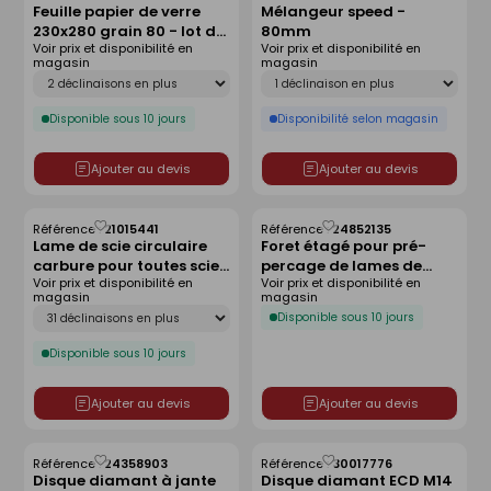
Feuille papier de verre
Mélangeur speed -
comme
comme
230x280 grain 80 - lot de
80mm
liste
liste
Voir prix et disponibilité en
Voir prix et disponibilité en
8 pièces
magasin
magasin
Déclinaison
Déclinaison
Disponible sous 10 jours
Disponibilité selon magasin
Ajouter au devis
Ajouter au devis
Référence :
21015441
Référence :
24852135
Enregistrer
Enregistrer
Lame de scie circulaire
Foret étagé pour pré-
comme
comme
carbure pour toutes scies
percage de lames de
liste
liste
Voir prix et disponibilité en
Voir prix et disponibilité en
bois massif - 160x30x48Z
terrasse en bois 4-6mm
magasin
magasin
Déclinaison
Disponible sous 10 jours
Disponible sous 10 jours
Ajouter au devis
Ajouter au devis
Référence :
24358903
Référence :
30017776
Enregistrer
Enregistrer
Disque diamant à jante
Disque diamant ECD M14
comme
comme