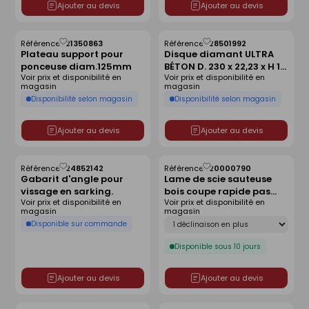
Ajouter au devis
Ajouter au devis
Référence :
21350863
Référence :
28501992
Enregistrer
Enregistrer
Plateau support pour
Disque diamant ULTRA
comme
comme
ponceuse diam.125mm
BÉTON D. 230 x 22,23 x H 15
liste
liste
Voir prix et disponibilité en
Voir prix et disponibilité en
mm Béton/Béton armé
magasin
magasin
Disponibilité selon magasin
Disponibilité selon magasin
Ajouter au devis
Ajouter au devis
Référence :
24852142
Référence :
20000790
Enregistrer
Enregistrer
Gabarit d'angle pour
Lame de scie sauteuse
comme
comme
vissage en sarking.
bois coupe rapide pas
liste
liste
Voir prix et disponibilité en
Voir prix et disponibilité en
4mm 110mm - lot de 5
magasin
magasin
pièces
Déclinaison
Disponible sur commande
Disponible sous 10 jours
Ajouter au devis
Ajouter au devis