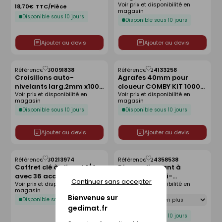
Voir prix et disponibilité en
COMBY KIT KITomby kit
18,70€
TTC/Pièce
magasin
x1000
Disponible sous 10 jours
Disponible sous 10 jours
Ajouter au devis
Ajouter au devis
Référence :
30091838
Référence :
24133258
Enregistrer
Enregistrer
Croisillons auto-
Agrafes 40mm pour
comme
comme
nivelants larg.2mm x100
cloueur COMBY KIT 1000
liste
liste
Voir prix et disponibilité en
Voir prix et disponibilité en
+ écrous x100 - kit de 200
pièces
magasin
magasin
pièces
Disponible sous 10 jours
Disponible sous 10 jours
Ajouter au devis
Ajouter au devis
Référence :
30213974
Référence :
24358538
Enregistrer
Enregistrer
Coffret clé à cliquet 1/4
Disque diamant à
comme
comme
avec 36 accessoires
segment multi-
liste
liste
Continuer sans accepter
Voir prix et disponibilité en
Voir prix et disponibilité en
GEDIMAT PERFORMANCE
matériaux - 230x22,2mm
magasin
magasin
PRO
Déclinaison
Bienvenue sur
Disponible sous 10 jours
gedimat.fr
Disponible sous 10 jours