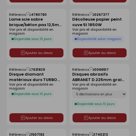
Référence :
24780780
Référence :
30267377
Enregistrer
Enregistrer
Lame scie sabre
Décolleuse papier peint
comme
comme
brique/béton pas 12,5mm
cuve 5l 1850W
liste
liste
Voir prix et disponibilité en
Voir prix et disponibilité en
- 280mm
magasin
magasin
Disponible sous 10 jours
Disponibilité selon magasin
Ajouter au devis
Ajouter au devis
Référence :
27631829
Référence :
30066517
Enregistrer
Enregistrer
Disque diamant
Disques abrasifs
comme
comme
matériaux durs TURBO
ABRANET D.225mm grain
liste
liste
Voir prix et disponibilité en
Voir prix et disponibilité en
VIPER - Ø 125 mm
80 - boîte de 25 pièces
magasin
magasin
Déclinaison
Disponible sous 10 jours
Disponible sous 10 jours
Ajouter au devis
Ajouter au devis
Référence :
21507182
Référence :
21740213
Enregistrer
Enregistrer