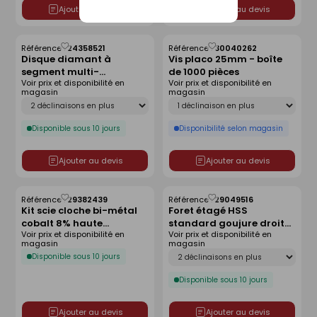
Ajouter au devis
Ajouter au devis
Référence :
24358521
Référence :
30040262
Enregistrer
Enregistrer
Disque diamant à
Vis placo 25mm - boîte
comme
comme
segment multi-
de 1000 pièces
liste
liste
Voir prix et disponibilité en
Voir prix et disponibilité en
matériaux - 125x22,2mm
magasin
magasin
Déclinaison
Déclinaison
Disponible sous 10 jours
Disponibilité selon magasin
Ajouter au devis
Ajouter au devis
Référence :
29382439
Référence :
29049516
Enregistrer
Enregistrer
Kit scie cloche bi-métal
Foret étagé HSS
comme
comme
cobalt 8% haute
standard goujure droite
liste
liste
Voir prix et disponibilité en
Voir prix et disponibilité en
résistance D68mm
- D4-30mm
magasin
magasin
Déclinaison
Disponible sous 10 jours
Disponible sous 10 jours
Ajouter au devis
Ajouter au devis