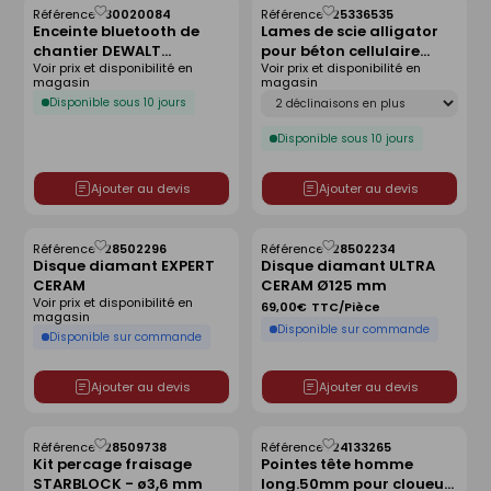
Référence :
30020084
Référence :
25336535
Enregistrer
Enregistrer
Enceinte bluetooth de
Lames de scie alligator
comme
comme
chantier DEWALT
pour béton cellulaire
liste
liste
Voir prix et disponibilité en
Voir prix et disponibilité en
portable
carbure de tungstène
magasin
magasin
DEWALT 48 dents - L.430
Déclinaison
Disponible sous 10 jours
mm - jeu de 2 lames
Disponible sous 10 jours
Ajouter au devis
Ajouter au devis
Référence :
28502296
Référence :
28502234
Enregistrer
Enregistrer
Disque diamant EXPERT
Disque diamant ULTRA
comme
comme
CERAM
CERAM Ø125 mm
liste
liste
Voir prix et disponibilité en
69,00€
TTC/Pièce
magasin
Disponible sur commande
Disponible sur commande
Ajouter au devis
Ajouter au devis
Référence :
28509738
Référence :
24133265
Enregistrer
Enregistrer
Kit percage fraisage
Pointes tête homme
comme
comme
STARBLOCK - ø3,6 mm
long.50mm pour cloueur
liste
liste