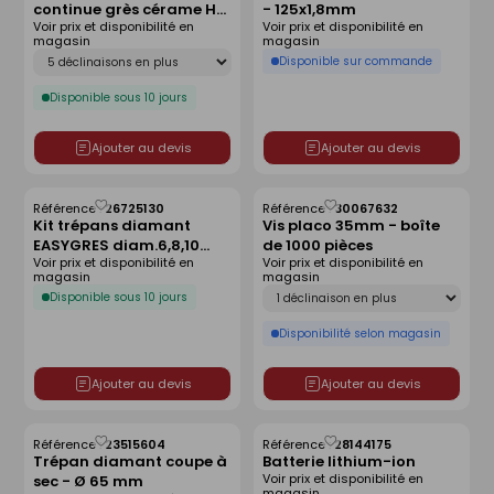
continue grès cérame H7
- 125x1,8mm
liste
liste
Voir prix et disponibilité en
Voir prix et disponibilité en
- 180x30/25.4/22.23mm
magasin
magasin
Déclinaison
Disponible sur commande
Disponible sous 10 jours
Ajouter au devis
Ajouter au devis
Référence :
26725130
Référence :
30067632
Enregistrer
Enregistrer
Kit trépans diamant
Vis placo 35mm - boîte
comme
comme
EASYGRES diam.6,8,10
de 1000 pièces
liste
liste
Voir prix et disponibilité en
Voir prix et disponibilité en
and 12 mm .
magasin
magasin
Déclinaison
Disponible sous 10 jours
Disponibilité selon magasin
Ajouter au devis
Ajouter au devis
Référence :
23515604
Référence :
28144175
Enregistrer
Enregistrer
Trépan diamant coupe à
Batterie lithium-ion
comme
comme
Voir prix et disponibilité en
sec - Ø 65 mm
liste
liste
magasin