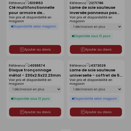
Référence :
25109153
Référence :
21271786
Enregistrer
Enregistrer
Clé multifonctionnelle
Lame de scie sauteuse
comme
comme
pour armoire de
inversée panneaux pas
liste
liste
Voir prix et disponibilité en
Voir prix et disponibilité en
commande 8 jets
2,5mm 75mm - lot de 5
magasin
magasin
pièces
Déclinaison
Disponibilité selon magasin
Disponible sous 10 jours
Ajouter au devis
Ajouter au devis
Référence :
24055574
Référence :
24373029
Enregistrer
Enregistrer
Disque tronçonnage
Lame de scie sauteuse
comme
comme
métal - 230x2.5x22.23mm
universelle - coffret de 5
liste
liste
Voir prix et disponibilité en
Voir prix et disponibilité en
pièces
magasin
magasin
Déclinaison
Déclinaison
Disponible sous 10 jours
Disponibilité selon magasin
Ajouter au devis
Ajouter au devis