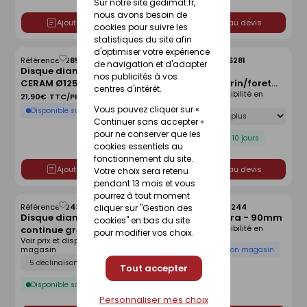
Sur notre site gedimat.fr,
nous avons besoin de
Ajouter au devis
Ajouter au devis
cookies pour suivre les
statistiques du site afin
d'optimiser votre expérience
Référence :
28502319
Référence :
24056281
Enregistrer
Enregistrer
de navigation et d'adapter
Disque diamant STAR
Scie
comme
comme
nos publicités à vos
CERAM Ø125 mm
cloche+mandrin/foret
liste
liste
centres d'intérêt.
Voir prix et disponibilité en
D68 - 40mm
21,90€
TTC/Pièce
magasin
Vous pouvez cliquer sur «
Déclinaison
Disponible sur commande
Continuer sans accepter »
pour ne conserver que les
Disponible sous 10 jours
cookies essentiels au
fonctionnement du site.
Ajouter au devis
Ajouter au devis
Votre choix sera retenu
pendant 13 mois et vous
pourrez à tout moment
Référence :
24358910
Référence :
21740244
cliquer sur "Gestion des
Enregistrer
Enregistrer
Disque diamant à jante
Mélangeur ultra - 90mm
comme
comme
cookies" en bas du site
Voir prix et disponibilité en
continue grès cérame H7
liste
liste
pour modifier vos choix.
magasin
Voir prix et disponibilité en
- 200x30/25.4/22.23mm
magasin
Disponibilité selon magasin
Déclinaison
Tout accepter
Disponible sous 10 jours
Personnaliser mes choix