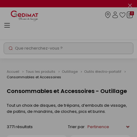
Panneau de gestion des cookies
Fer
le
0
flas
Connexio
info
Rechercher
Chantier express
Accueil
Tous les produits
Outillage
Outils électro-portatif
Consommables et Accessoires
Consommables et Accessoires - Outillage
Tout un choix de disques, de trépans, d’embouts de vissage,
de patins, de mandrins, de cloches, pics et burins.
3771 résultats
Trier par