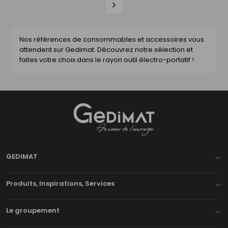
Page
suivante
Nos références de consommables et accessoires vous
attendent sur Gedimat. Découvrez notre sélection et
faites votre choix dans le rayon outil électro-portatif !
Gedimat
- AU COEUR DE L'OUVRAGE
GEDIMAT
Produits, Inspirations, Services
Le groupement