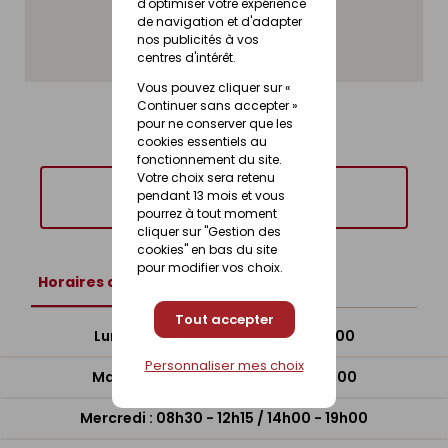
d'optimiser votre expérience
de navigation et d'adapter
Fax: 02 43 27 94 43
nos publicités à vos
centres d'intérêt.
NOUS
ÉCRIRE
Vous pouvez cliquer sur «
Continuer sans accepter »
pour ne conserver que les
cookies essentiels au
fonctionnement du site.
Votre choix sera retenu
pendant 13 mois et vous
Ouvre à 08h30
pourrez à tout moment
cliquer sur "Gestion des
cookies" en bas du site
pour modifier vos choix.
horaires du magasin
Tout accepter
Lundi : 08h30 - 12h15 / 14h00 - 19h00
Personnaliser mes choix
Mardi : 08h30 - 12h15 / 14h00 - 19h00
Mercredi : 08h30 - 12h15 / 14h00 - 19h00