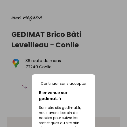
mon magasin
GEDIMAT
Brico Bâti
Leveilleau
-
Conlie
36 route du mans
72240 Conlie
Continuer sans accepter
CHOISIR
CE MAGASIN
Bienvenue sur
gedimat.fr
(Choisir un autre magasin)
Sur notre site gedimat.fr,
nous avons besoin de
cookies pour suivre les
statistiques du site afin
02 43 24 04 17