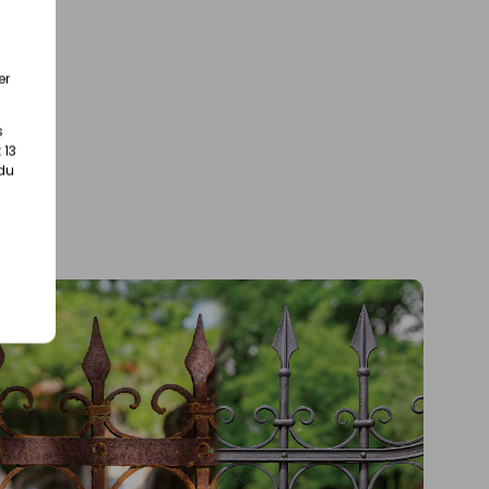
er
s
 13
 du