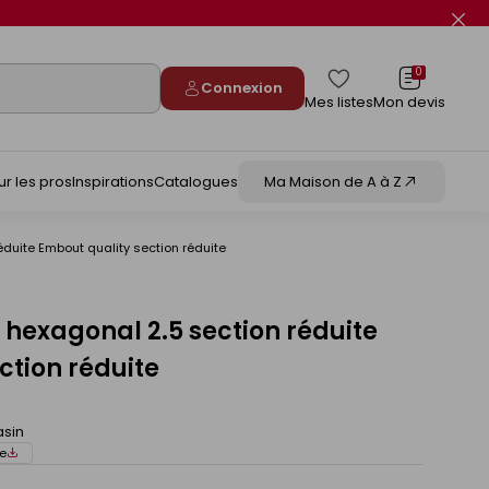
Fer
le
flas
info
0
Connexion
Mes listes
Mon devis
ur les pros
Inspirations
Catalogues
Ma Maison de A à Z
duite Embout quality section réduite
hexagonal 2.5 section réduite
ction réduite
asin
e