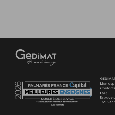
Gedimat
- AU COEUR DE L'OUVRAGE
GEDIMA
Mon espa
Contact
FAQ
Espace 
Trouver