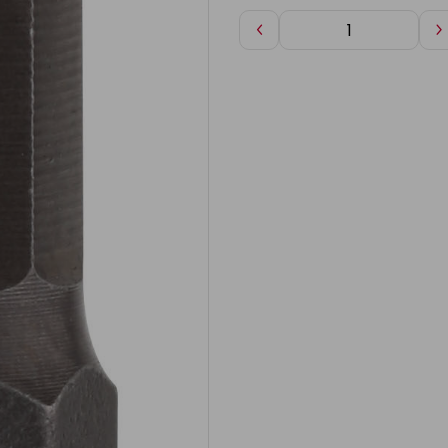
Diminuer
A
de
d
1
1