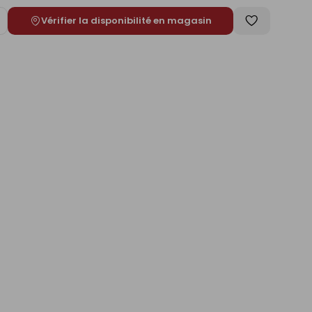
Vérifier la disponibilité en magasin
ugmenter
Enregistrer
e
comme
liste