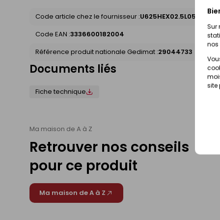
Bie
Code article chez le fournisseur :
U625HEX02.5L050
Sur 
Code EAN :
3336600182004
stat
nos 
Référence produit nationale Gedimat :
29044733
Vous
Documents liés
cook
mois
site
Fiche technique
Ma maison de A à Z
Retrouver nos conseils
pour ce produit
Ma maison de A à Z